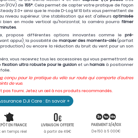
ion (FOV) de
155°
. Cela permet de capter votre pratique de façon
kSteady 3.0+ ainsi que le mode D-Log M 10 bits vous permettent de
 niveau supérieur. Une stabilisation qui est d'ailleurs
optimisée
si bien en mode vertical qu'horizontal, la caméra pourra
filmer
 minutes
.
 vie, propose différentes options innovantes comme le
pré-
vant appui), la possibilité de
marquer des moments-clés
(parfait
roduction) ou encore la réduction du bruit du vent pour un son
méra, vous recevrez tous les accessoires qui vous permettront de
e
fixation ultra robuste pour le guidon
et un
harnais
à positionner
folie.
me
conçu pour la pratique du vélo sur route qui comporte d'autres
oints de vue.
st pas fourni. Jetez un œil à nos produits recommandés.
ssurance DJI Care : En savoir +
PAIEMENT 3/4/10X
EPÔT EN FRANCE
LIVRAISON OFFERTE
De 150 à 5 000€
k en temps réel
à partir de 49€