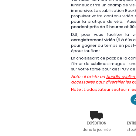
lumineux offre un champ de vis
immersive. La stabilisation Roc
propulser votre contenu vidéo au
pour la pratique du vélo. Aus
pendant près de 2 heures et 30
DJI, pour vous faciliter la
enregistrement vidéo
(5 à 60s a
pour gagner du temps en post-p
époustouflant.
En choisissant ce pack de la ca
filmer de sublimes images : un
sur votre torse pour des POV de 
Note : Il existe un
bundle cyclis
accessoires pour diversifier les p
Note : L'adaptateur secteur n'e
A
EXPÉDITION
ENTR
dans la journée
stoc