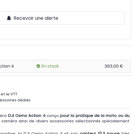
Recevoir une alerte
ction 4
En stock
393,00 €
et le VTT
essoires dédiés
méra
DJI Osmo Action 4
conçu
pour la pratique de la moto ou du
 caméra ainsi de divers accessoires sélectionnés spécialement
portive, la DJI Osmo Action 4 et son
capteur 1/1,3 pouce
très