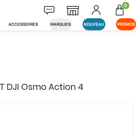
0
raison offerte dès 49€ d'achat
Expédition
ACCESSOIRES
MARQUES
NOUVEAU
PROMOS
T DJI Osmo Action 4