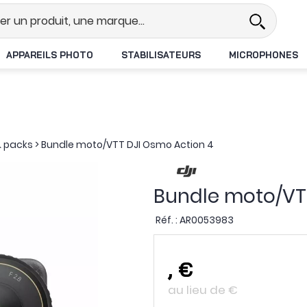
Revendeur DJI N°1 en France
Liv
APPAREILS PHOTO
STABILISATEURS
MICROPHONES
 packs
>
Bundle moto/VTT DJI Osmo Action 4
Bundle moto/VT
Réf. :
AR0053983
,
€
au lieu de
€