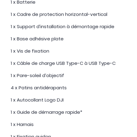
1 x Batterie
1 x Cadre de protection horizontal-vertical
1 x Support d’installation à démontage rapide
1 x Base adhésive plate
1 x Vis de fixation
1 x Câble de charge USB Type-C à USB Type-C
1 x Pare-soleil d’objectif
4 x Patins antidérapants
1 x Autocollant Logo DJI
1 x Guide de démarrage rapide*
1 x Harnais
1 x Fixation guidon