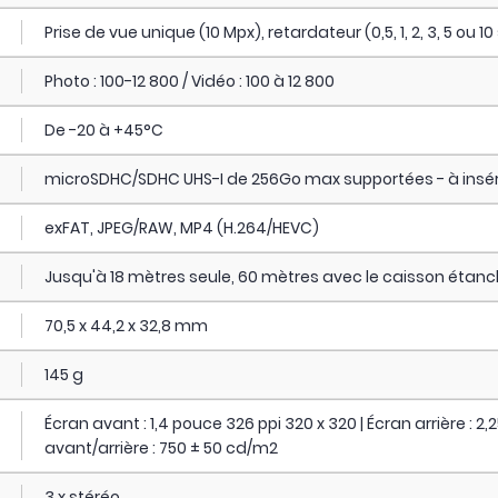
Prise de vue unique (10 Mpx), retardateur (0,5, 1, 2, 3, 5 ou 
Photo : 100-12 800 / Vidéo : 100 à 12 800
De -20 à +45°C
microSDHC/SDHC UHS-I de 256Go max supportées - à insér
exFAT, JPEG/RAW, MP4 (H.264/HEVC)
Jusqu'à 18 mètres seule, 60 mètres avec le caisson étan
70,5 x 44,2 x 32,8 mm
145 g
Écran avant : 1,4 pouce 326 ppi 320 x 320 | Écran arrière : 2
avant/arrière : 750 ± 50 cd/m2
3 x stéréo