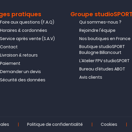
ges pratiques
Groupe studioSPOR
Foire aux questions (F.A.Q)
Qui sommes-nous ?
Horaires & cordonnées
Rejoindre l'équipe
Service après vente (S.A.V)
Nos boutiques en France
Boutique studioSPORT
Contact
Boulogne Billancourt
Livraison & retours
L’Atelier FPV studioSPORT
Paiement
Bureau d’études ABOT
Demander un devis
Avis clients
Sécurité des données
|
|
|
gales
Politique de confidentialité
Cookies