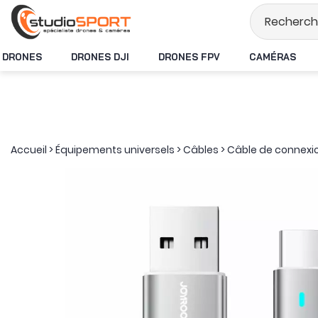
Stock en temps ré
DRONES
DRONES DJI
DRONES FPV
CAMÉRAS
Accueil
>
Équipements universels
>
Câbles
>
Câble de connexio