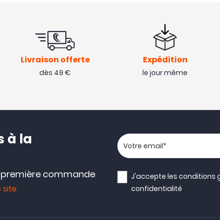
Livraison offerte
Expédition
dès 49 €
le jour même
 à la
Votre adresse email
e première commande
J'accepte les
conditions 
 site
confidentialité