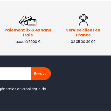
Paiement 3x & 4x sans
Service client en
frais
France
jusqu'à 5000 €
02 35 00 30 00
générales
et la
politique de