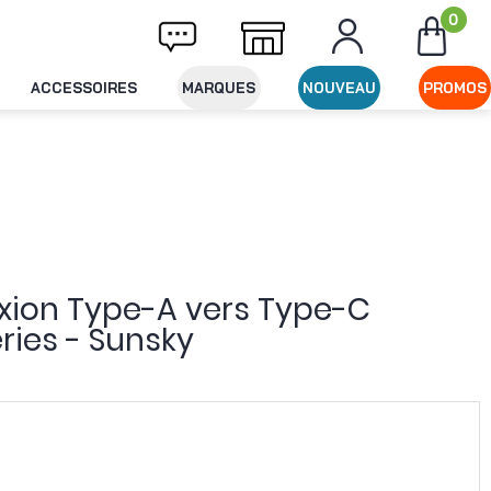
0
Livraison offerte dès 49€ d'achat
Expéditi
ACCESSOIRES
MARQUES
NOUVEAU
PROMOS
xion Type-A vers Type-C
ries - Sunsky