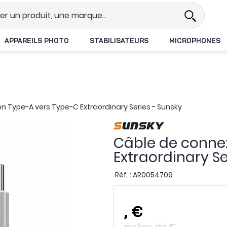
el
Revendeur DJI N°1 en France
APPAREILS PHOTO
STABILISATEURS
MICROPHONES
n Type-A vers Type-C Extraordinary Series - Sunsky
Câble de conne
Extraordinary Se
Réf. :
AR0054709
,
€
au lieu de
€