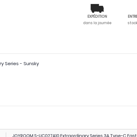
EXPÉDITION
ENTR
dans la journée
stoc
y Series - Sunsky
JOYROOM S-UC027A10 Extraordinary Series 3A Type-C Fas