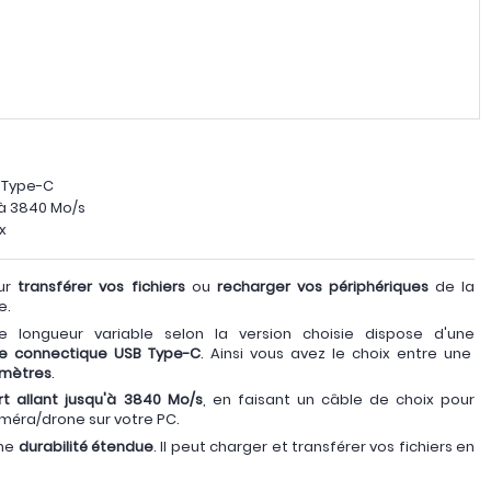
 Type-C
'à 3840 Mo/s
x
our
transférer vos fichiers
ou
recharger vos périphériques
de la
e.
 longueur variable selon la version choisie dispose d'une
e connectique USB Type-C
. Ainsi vous avez le choix entre une
3 mètres
.
rt allant jusqu'à 3840 Mo/s
, en faisant un câble de choix pour
améra/drone sur votre PC.
une
durabilité étendue
. Il peut charger et transférer vos fichiers en