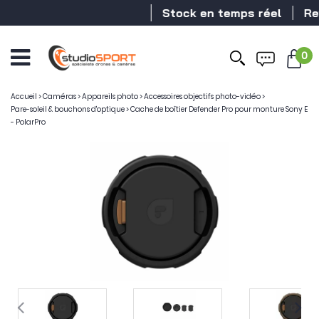
Stock en temps réel
Reve
0
Accueil
>
Caméras
>
Appareils photo
>
Accessoires objectifs photo-vidéo
>
Pare-soleil & bouchons d'optique
>
Cache de boîtier Defender Pro pour monture Sony E
- PolarPro