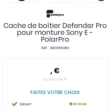
Cache de boîtier Defender Pro
pour monture Sony E -
PolarPro
Réf. :
AR0056382
,
€
au lieu de
€
FAITES VOTRE CHOIX
Désert
En stock