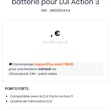
batterie pour DJI Action 3
Réf. :
AR0053444
,
€
au lieu de
€
Commandez
aujourd'hui
avant 15h00
pour une livraison
samedi
via
Chronopost 24h - point relais
POINTS FORTS :
Compatible avec la DJI Osmo Action 3
Qualité de fabrication DJI