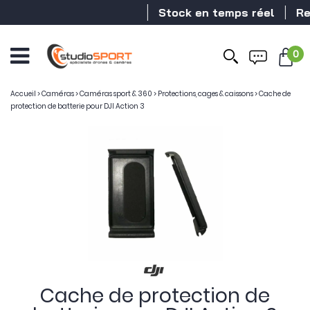
Stock en temps réel
Reve
0
Accueil
>
Caméras
>
Caméras sport & 360
>
Protections, cages & caissons
>
Cache de
protection de batterie pour DJI Action 3
Cache de protection de