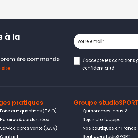
 à la
Votre adresse email
e première commande
J'accepte les
conditions 
 site
confidentialité
ges pratiques
Groupe studioSPOR
Foire aux questions (F.A.Q)
Qui sommes-nous ?
Horaires & cordonnées
Rejoindre l'équipe
Service après vente (S.A.V)
Nos boutiques en France
Boutique studioSPORT
Contact