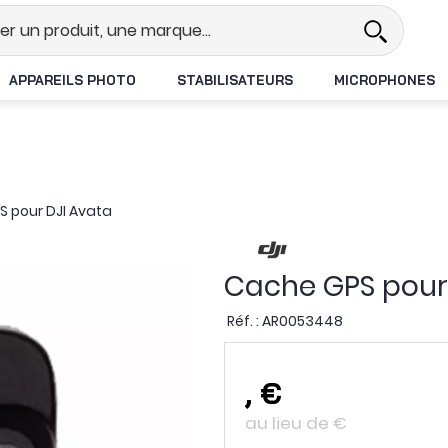
el
Revendeur DJI N°1 en France
APPAREILS PHOTO
STABILISATEURS
MICROPHONES
 pour DJI Avata
Cache GPS pour
Réf. :
AR0053448
,
€
au lieu de
€