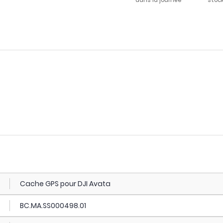
dans la journée
stoc
Cache GPS pour DJI Avata
BC.MA.SS000498.01