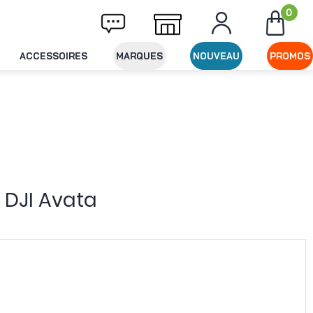
0
Livraison offerte dès 49€ d'achat
Expéditi
ACCESSOIRES
MARQUES
NOUVEAU
PROMOS
 DJI Avata