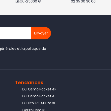
jusqu'à 5000 €
02 35 00 30 00
générales
et la
politique de
T
Tendances
DJI Osmo Pocket 4P
DJI Osmo Pocket 4
DJI Lito 1 & DJI Lito X1
GoPro Hero 13