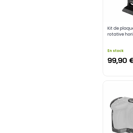
Kit de plaq
rotative hor
verticale 42
A7 / A9 / sér
En stock
99,90 