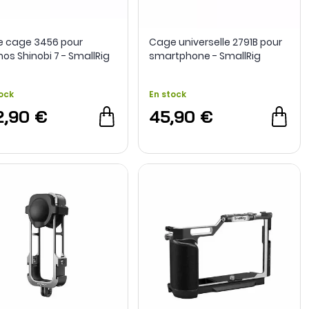
de cage 3456 pour
Cage universelle 2791B pour
os Shinobi 7 - SmallRig
smartphone - SmallRig
ock
En stock
2,90 €
45,90 €