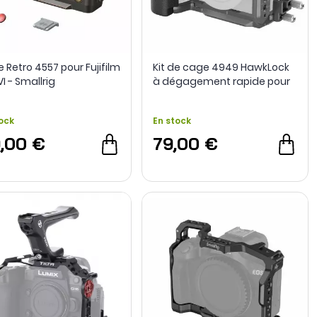
 Retro 4557 pour Fujifilm
Kit de cage 4949 HawkLock
I - Smallrig
à dégagement rapide pour
Sony ZV-E10 II - SmallRig
ock
En stock
9,00 €
79,00 €