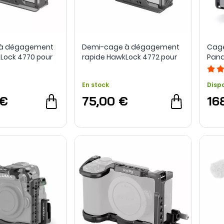
e à dégagement
Demi-cage à dégagement
Cage
Lock 4770 pour
rapide HawkLock 4772 pour
Pana
X30 - SmallRig
Sony FX3 / FX30 - SmallRig
En stock
Disp
 €
75,00 €
16