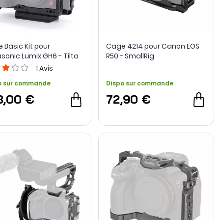
 Basic Kit pour
Cage 4214 pour Canon EOS
sonic Lumix GH6 - Tilta
R50 - SmallRig
1
Avis
o sur commande
Dispo sur commande
8,00 €
72,90 €