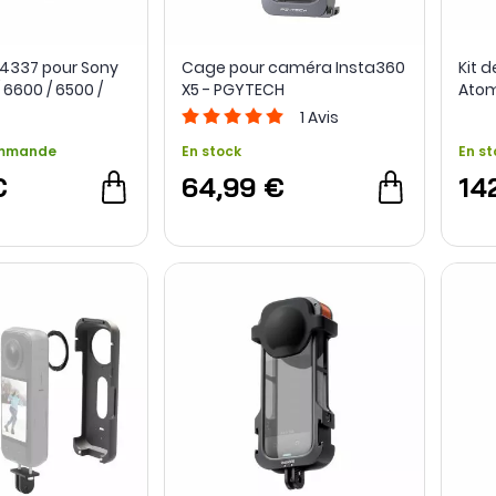
4337 pour Sony
Cage pour caméra Insta360
Kit 
 6600 / 6500 /
X5 - PGYTECH
Atom
lRig
1
Avis
ommande
En stock
En st
€
64,99 €
14