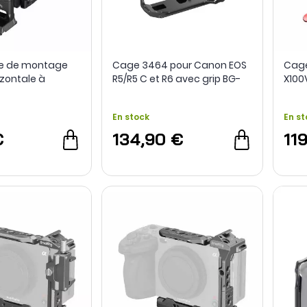
ue de montage
Cage 3464 pour Canon EOS
Cage
izontale à
R5/R5 C et R6 avec grip BG-
X100V
44 pour Sony A1 /
R10 - SmallRig
ie FX - SmallRig
En stock
En st
€
134,90 €
11