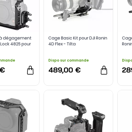
e à dégagement
Cage Basic Kit pour DJI Ronin
Cage
Lock 4825 pour
4D Flex - Tilta
Ronin
GH6 - SmallRig
ommande
Dispo sur commande
Disp
 €
489,00 €
28