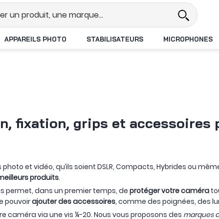
Revendeur DJI N°1 en France
Livra
APPAREILS PHOTO
STABILISATEURS
MICROPHONES
, fixation, grips et accessoires
s photo et vidéo, qu’ils soient DSLR, Compacts, Hybrides ou mê
meilleurs produits
.
us permet, dans un premier temps, de
protéger votre caméra
to
e pouvoir
ajouter des accessoires
, comme des poignées, des lum
tre caméra via une vis ¼-20. Nous vous proposons des
marques d