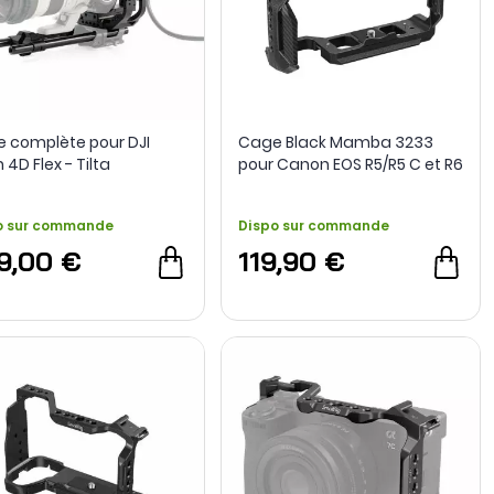
 complète pour DJI
Cage Black Mamba 3233
 4D Flex - Tilta
pour Canon EOS R5/R5 C et R6
- SmallRig
o sur commande
Dispo sur commande
9,00 €
119,90 €