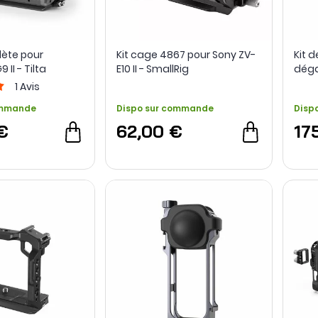
ète pour
Kit cage 4867 pour Sony ZV-
Kit 
II - Tilta
E10 II - SmallRig
dég
Hawk
1
Avis
/ FX3
ommande
Dispo sur commande
Disp
€
62,00 €
17