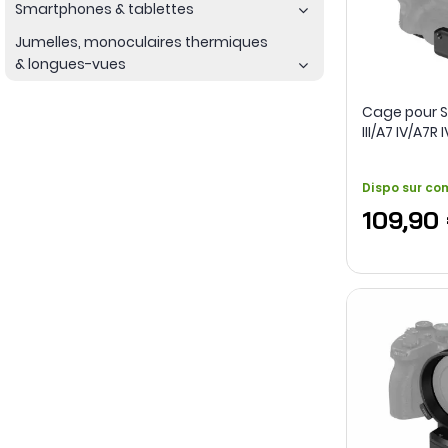
Smartphones & tablettes
Jumelles, monoculaires thermiques
& longues-vues
Cage pour S
III/A7 IV/A7R 
batterie gr
SmallRig
Dispo sur c
109,90