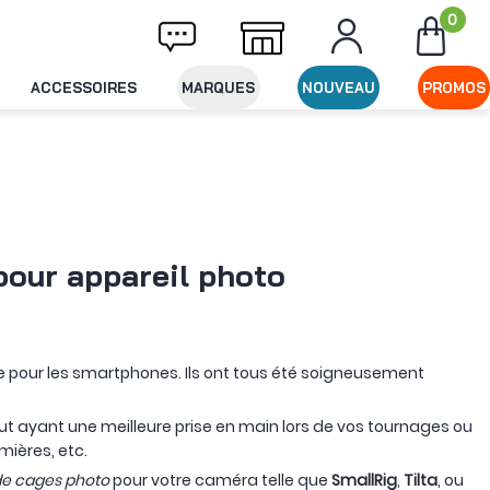
0
ison offerte dès 49€ d'achat
Expédition le
ACCESSOIRES
MARQUES
NOUVEAU
PROMOS
 pour appareil photo
me pour les smartphones. Ils ont tous été soigneusement
ut ayant une meilleure prise en main lors de vos tournages ou
ières, etc.
e cages photo
pour votre caméra telle que
SmallRig
,
Tilta
, ou