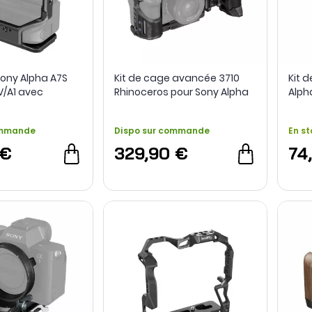
ony Alpha A7S
Kit de cage avancée 3710
Kit 
IV/A1 avec
Rhinoceros pour Sony Alpha
Alph
ip VG-C4EM -
7R V / A7 IV / A7S III - SmallRig
ommande
Dispo sur commande
En st
 €
329,90 €
74