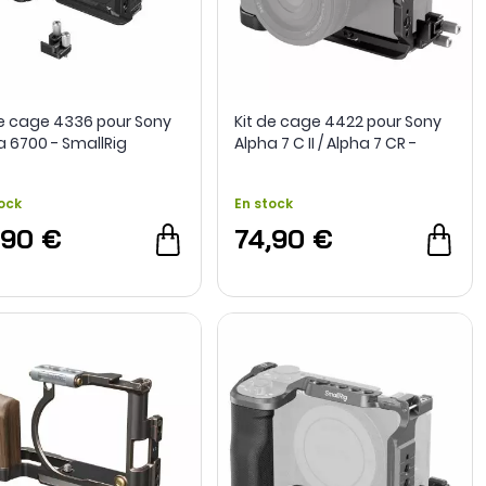
de cage 4336 pour Sony
Kit de cage 4422 pour Sony
a 6700 - SmallRig
Alpha 7 C II / Alpha 7 CR -
SmallRig
ock
En stock
,90 €
74,90 €