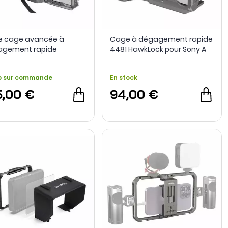
de cage avancée à
Cage à dégagement rapide
agement rapide
4481 HawkLock pour Sony A
Lock 4771 pour Sony FX3
7R V / A 7 IV / A 7S III / A 1 -
0 - SmallRig
SmallRig
o sur commande
En stock
5,00 €
94,00 €