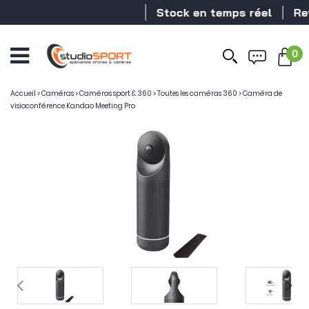
Stock en temps réel
Revend
0
Accueil
>
Caméras
>
Caméras sport & 360
>
Toutes les caméras 360
>
Caméra de
visioconférence Kandao Meeting Pro