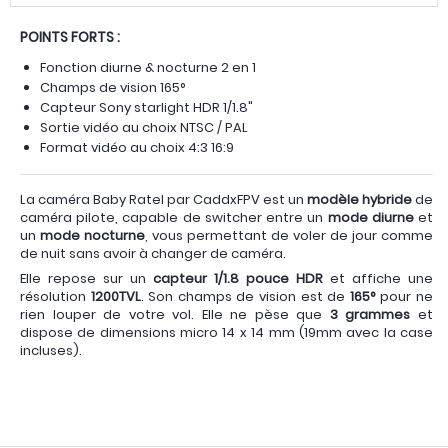
POINTS FORTS :
Fonction diurne & nocturne 2 en 1
Champs de vision 165°
Capteur Sony starlight HDR 1/1.8"
Sortie vidéo au choix NTSC / PAL
Format vidéo au choix 4:3 16:9
La caméra Baby Ratel par CaddxFPV est un
modèle hybride
de
caméra pilote, capable de switcher entre un
mode diurne
et
un
mode nocturne
, vous permettant de voler de jour comme
de nuit sans avoir à changer de caméra.
Elle repose sur un
capteur 1/1.8 pouce HDR
et affiche une
résolution
1200TVL
. Son champs de vision est de
165°
pour ne
rien louper de votre vol. Elle ne pèse que
3 grammes
et
dispose de dimensions micro 14 x 14 mm (19mm avec la case
incluses).