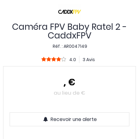
Caméra FPV Baby Ratel 2 -
CaddxFPV
Réf. :
AR0047149
4.0
3 Avis
,
€
au lieu de
€
Recevoir une alerte