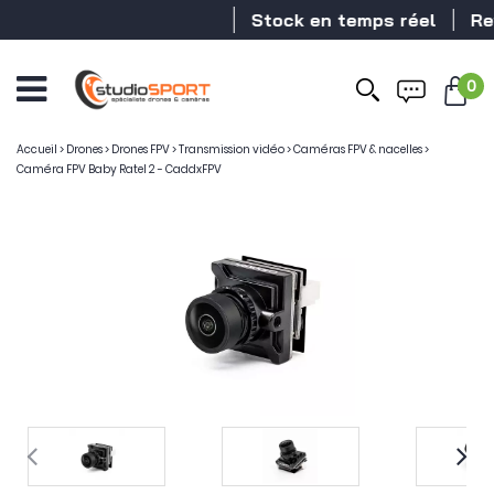
Stock en temps réel
Reven
0
Accueil
>
Drones
>
Drones FPV
>
Transmission vidéo
>
Caméras FPV & nacelles
>
Caméra FPV Baby Ratel 2 - CaddxFPV