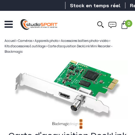
Stock en temps réel
Reve
0
Accueil
>
Caméras
>
Appareils photo
>
Accessoires boîtiers photo-vidéo
>
Kits d'accessoires & outillage
>
Carte d'acquisition DeckLink Mini Recorder -
Blackmagic