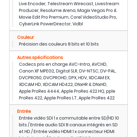
Live Encoder, Telestream Wirecast, Livestream
Producer, Resolume Arena, Magix Vegas Pro &
Movie Edit Pro Premium, Corel VideoStudio Pro,
CyberLink PowerDirector, Vidbl
Couleur
Précision des couleurs 8 bits et 10 bits
Autres spécifications
Codecs pris en charge AVC-Intra, AVCHD,
Canon XF MPEG2, Digital SLR, DV-NTSC, DV-PAL,
DVCPRO50, DVCPROHD, DPX, HDV, XDCAM EX,
XDCAM HD, XDCAM HD422, DNxHR & DNxHD,
Apple ProRes 4444, Apple ProRes 422 HQ, pple
ProRes 422, Apple ProRes LT, Apple ProRes 422
Entrée
Entrée vidéo SDI 1 x commutable entre SD/HD 10
bits / Entrée audio SDI 8 canaux intégrés en SD
et HD / Entrée vidéo HDMI 1 x connecteur HDMI