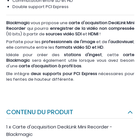
Commutation entre SD et HD
Double support PCI Express
Blackmagic
vous propose une
carte d'acquisition DeckLink Mini
Recorder
qui pourra
enregistrer de la vidéo non compressée
(10 bits) à partir de
sources vidéo SDI
et
HDMI
!
Parfaite pour les
professionnels de l'image
et de
l'audiovisuel
,
elle commute entre les
formats vidéo SD et HD
.
Idéale pour créer des
stations d'ingest
, cette
carte
Blackmagic
sera également utile lorsque vous avez besoin
d'une
carte d’acquisition à profil bas
.
Elle intègre
deux supports pour PCI Express
nécessaires pour
les fentes de hauteur différente.
CONTENU DU PRODUIT
1 x Carte d'acquisition DeckLink Mini Recorder -
Blackmagic