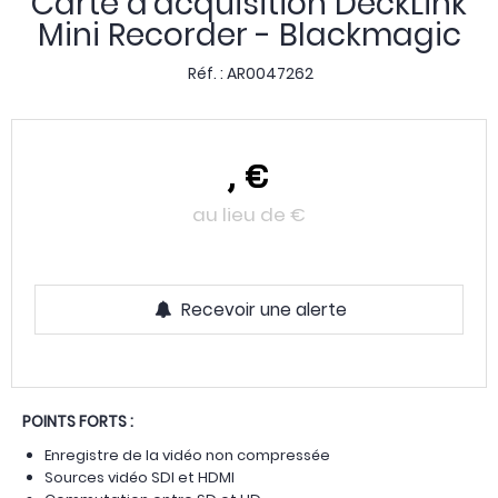
Carte d'acquisition DeckLink
Mini Recorder - Blackmagic
Réf. :
AR0047262
,
€
au lieu de
€
Recevoir une alerte
POINTS FORTS :
Enregistre de la vidéo non compressée
Sources vidéo SDI et HDMI