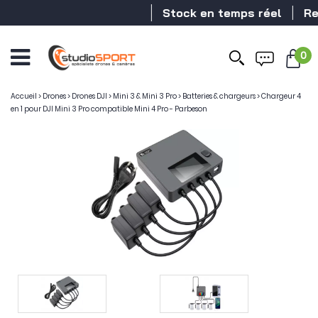
Stock en temps réel
Reve
0
Accueil
>
Drones
>
Drones DJI
>
Mini 3 & Mini 3 Pro
>
Batteries & chargeurs
>
Chargeur 4
en 1 pour DJI Mini 3 Pro compatible Mini 4 Pro - Parbeson