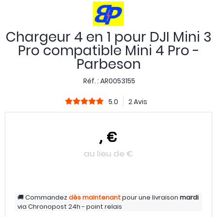
Chargeur 4 en 1 pour DJI Mini 3
Pro compatible Mini 4 Pro -
Parbeson
Réf. :
AR0053155
5.0
2 Avis
,
€
au lieu de
€
Commandez
dès maintenant
pour une livraison
mardi
via
Chronopost 24h - point relais