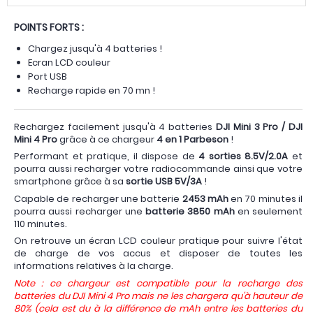
POINTS FORTS :
Chargez jusqu'à 4 batteries !
Ecran LCD couleur
Port USB
Recharge rapide en 70 mn !
Rechargez facilement jusqu'à 4 batteries
DJI Mini 3 Pro / DJI
Mini 4 Pro
grâce à ce chargeur
4 en 1 Parbeson
!
Performant et pratique, il dispose de
4 sorties 8.5V/2.0A
et
pourra aussi recharger votre radiocommande ainsi que votre
smartphone grâce à sa
sortie USB 5V/3A
!
Capable de recharger une batterie
2453 mAh
en 70 minutes il
pourra aussi recharger une
batterie 3850 mAh
en seulement
110 minutes.
On retrouve un écran LCD couleur pratique pour suivre l'état
de charge de vos accus et disposer de toutes les
informations relatives à la charge.
Note : ce chargeur est compatible pour la recharge des
batteries du DJI Mini 4 Pro mais ne les chargera qu'à hauteur de
80% (cela est du à la différence de mAh entre les batteries du