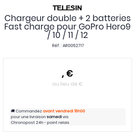
Chargeur double + 2 batteries
Fast charge pour GoPro Hero9
/ 10 / 11 / 12
Réf. :
AR0052717
,
€
au lieu de
€
Commandez
avant vendredi
15h00
pour une livraison
samedi
via
Chronopost 24h - point relais