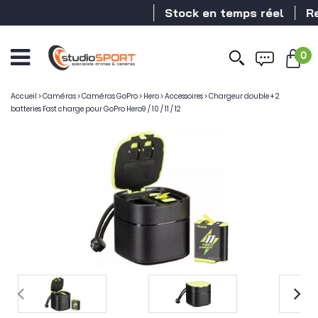
Stock en temps réel
Reve
0
Accueil
>
Caméras
>
Caméras GoPro
>
Hero
>
Accessoires
>
Chargeur double + 2
batteries Fast charge pour GoPro Hero9 / 10 / 11 / 12