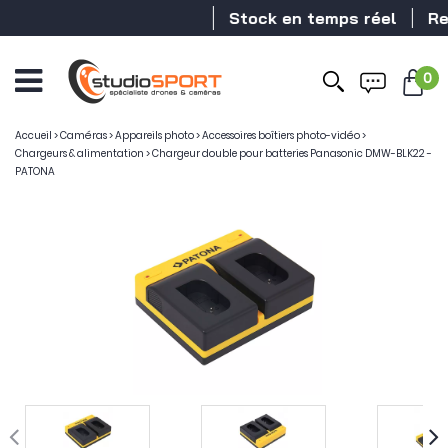
Stock en temps réel
Reve
0
Ouvrir
le
menu
Accueil
>
Caméras
>
Appareils photo
>
Accessoires boîtiers photo-vidéo
>
Chargeurs & alimentation
>
Chargeur double pour batteries Panasonic DMW-BLK22 -
PATONA