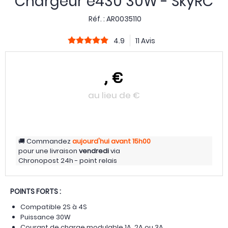
Chargeur e430 30W - SkyRC
Réf. :
AR0035110
4.9
11 Avis
,
€
au lieu de
€
Commandez
aujourd'hui
avant 15h00
pour une livraison
vendredi
via
Chronopost 24h - point relais
POINTS FORTS :
Compatible 2S à 4S
Puissance 30W
Courant de charge modulable 1A, 2A ou 3A