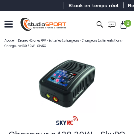
Stock en temps réel
Reven
0
Ouvrir
le
menu
Accueil
>
Drones
>
Drones FPV
>
Batteries & chargeurs
>
Chargeurs & alimentations
>
Chargeur e430 30W - SkyRC