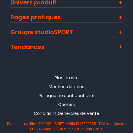
Univers produit
( 09/08/18 )
Pages pratiques
Avis collecté par Trustpilot
Groupe studioSPORT
Fait bien sont travail, a voir sur la durée. Charge plutot
rapide simple d'utilisation. et surtout LED explicite!!
Tendances
( 14/06/18 )
Plan du site
Mentions légales
Politique de confidentialité
Cookies
Conditions Générales de Vente
Entreprise certifiée ISO 9001 - SIRET : 49504913200105 - TVA IntraComm :
FR02495049132 - © studioSPORT 2007-2026