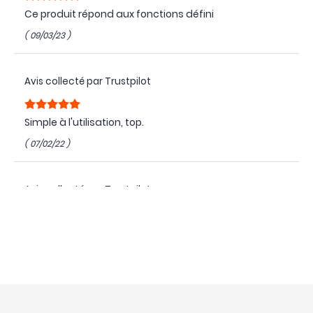
Ce produit répond aux fonctions défini
( 09/03/23 )
Avis collecté par Trustpilot
Simple à l'utilisation, top.
( 07/02/22 )
Avis collecté par Trustpilot
petit chargeur ayant un bon rapport qualité prix
Efficace et fiable
( 14/11/20 )
Avis collecté par Trustpilot