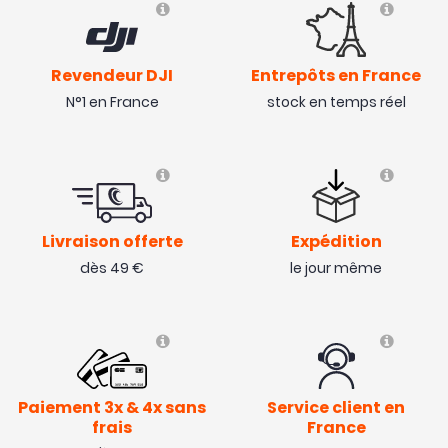
Fonctionne très bien et compatible avec des
Revendeur DJI
Entrepôts en France
nombreuses batterie Lipo.
N°1 en France
stock en temps réel
( 04/06/20 )
Avis collecté par Trustpilot
Fait le boulot
Livraison offerte
Expédition
( 24/03/20 )
dès 49 €
le jour même
Avis collecté par Trustpilot
Simple, efficace et robuste.
Paiement 3x & 4x sans
Service client en
( 17/09/19 )
frais
France