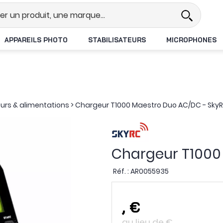
Revendeur DJI N°1 en France
Li
APPAREILS PHOTO
STABILISATEURS
MICROPHONES
urs & alimentations
>
Chargeur T1000 Maestro Duo AC/DC - Sky
Chargeur T1000
Réf. :
AR0055935
,
€
au lieu de
€