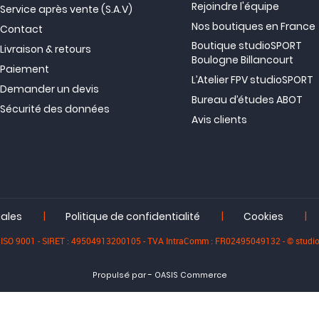
Rejoindre l'équipe
Service après vente (S.A.V)
Nos boutiques en France
Contact
Boutique studioSPORT
Livraison & retours
Boulogne Billancourt
Paiement
L’Atelier FPV studioSPORT
Demander un devis
Bureau d’études ABOT
Sécurité des données
Avis clients
|
|
|
gales
Politique de confidentialité
Cookies
iée ISO 9001 - SIRET : 49504913200105 - TVA IntraComm : FR02495049132 - © stu
-
Propulsé par
OASIS Commerce