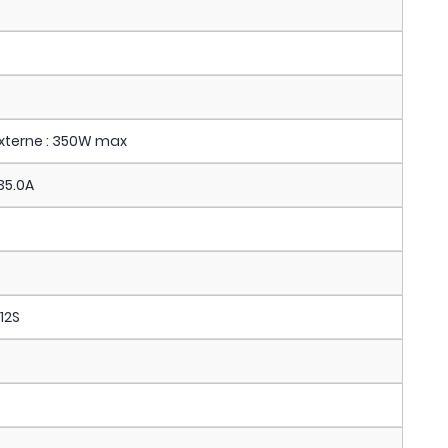
externe : 350W max
-35.0A
 12S