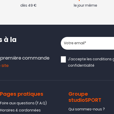
dès 49 €
le jour même
 à la
Votre adresse email
e première commande
J'accepte les
conditions 
 site
confidentialité
Pages pratiques
Groupe
studioSPORT
Foire aux questions (F.A.Q)
Qui sommes-nous ?
Horaires & cordonnées