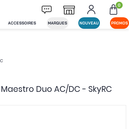
0
vraison offerte dès 49€ d'achat
Expédition
ACCESSOIRES
MARQUES
NOUVEAU
PROMOS
RC
 Maestro Duo AC/DC - SkyRC