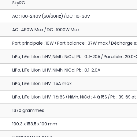
SkyRC
AC : 100-240V (50/60Hz) / DC : 10-30V
AC : 450W Max / DC : 1000W Max
Port principale : 10W / Port balance : 37W max / Décharge 
LiPo, LiFe, LiIon, LiHV, NiMh, NiCd, Pb : 0..1-20A / Parallèle : 20.0
LiPo, LiFe, LiIon, LiHV, NiMh, NiCd, Pb : 0.1-2.0A
LiPo, LiFe, LiIon, LiHV : 1.5A max
LiPo, LiFe, LiIon, LiHV : 1 à 6S / NiMh, NiCd : 4 à 15S / Pb : 3S, 6S et
1370 grammes
190.3 x 153.5 x 100 mm