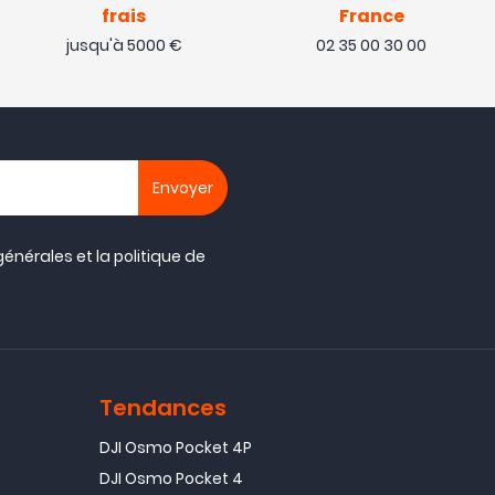
frais
France
jusqu'à 5000 €
02 35 00 30 00
générales
et la
politique de
Tendances
DJI Osmo Pocket 4P
DJI Osmo Pocket 4