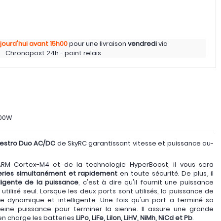
jourd'hui
avant 15h00
pour une livraison
vendredi
via
Chronopost 24h - point relais
000W
aestro Duo AC/DC
de SkyRC garantissant vitesse et puissance au-
ARM Cortex-M4 et de la technologie HyperBoost, il vous sera
eries simultanément et rapidement
en toute sécurité. De plus, il
lligente de la puissance
, c'est à dire qu'il fournit une puissance
utilisé seul. Lorsque les deux ports sont utilisés, la puissance de
e dynamique et intelligente. Une fois qu'un port a terminé sa
pleine puissance pour terminer la sienne. Il assure une grande
 en charge les batteries
LiPo, LiFe, LiIon, LiHV, NiMh, NiCd et Pb
.