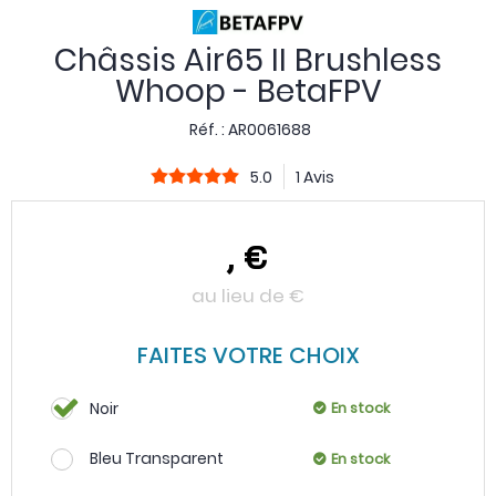
Châssis Air65 II Brushless
Whoop - BetaFPV
Réf. :
AR0061688
5.0
1 Avis
,
€
au lieu de
€
FAITES VOTRE CHOIX
Noir
En stock
Bleu Transparent
En stock