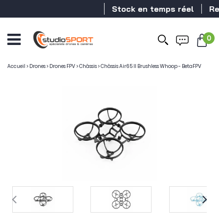
Stock en temps réel
Reve
0
Accueil
>
Drones
>
Drones FPV
>
Châssis
>
Châssis Air65 II Brushless Whoop - BetaFPV