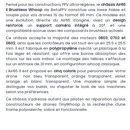
Pensé pour les constructions FPV ultra-légères, le
châssis Air65
II Brushless Whoop
de BetaFPV constitue une base fiable et
souple pour vos drones 1S au format 65 mm. Ce modèle est
une évolution directe du Air65 d’origine, avec un
design
renforcé
, un
support caméra intégré
à 20°, et une
compatibilité accrue avec les composants brushless actuels.
Ce châssis accepte la majorité des moteurs
0603, 0702 et
0802
, ainsi que les contrôleurs de vol tout-en-un en 25.5 x 25.5
mm. Il est fabriqué en
polypropylène
injecté, un plastique à la
fois léger et résistant, qui offre une bonne absorption des
chocs sur les vols indoor. Le montage des hélices s’effectue
sur un entraxe de 31 mm, en configuration whoop classique.
L’Air65 II est proposé en
cinq coloris
pour personnaliser votre
drone : noir, bleu transparent, orange transparent, violet
orange et blanc transparent. Une manière simple de
distinguer vos builds, ou d’ajuster le look de vos machines
selon vos préférences.
Ce châssis s’adresse autant aux pilotes en réparation qu’aux
constructeurs de drones TinyWhoop à la recherche d’une
frame polyvalente, sobre et fonctionnelle.