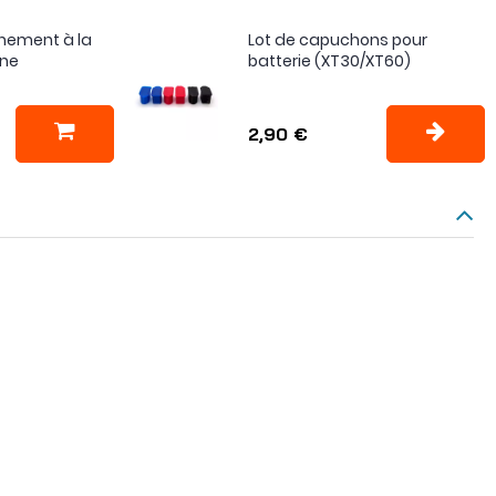
înement à la
Lot de capuchons pour
one
batterie (XT30/XT60)
2,90 €