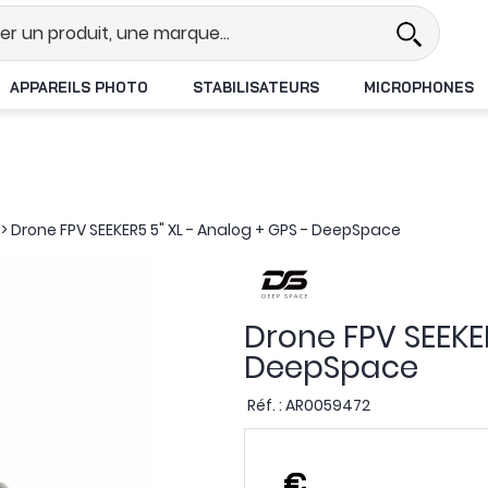
Revendeur DJI N°1 en France
Liv
APPAREILS PHOTO
STABILISATEURS
MICROPHONES
>
Drone FPV SEEKER5 5" XL - Analog + GPS - DeepSpace
Drone FPV SEEKER
DeepSpace
Réf. :
AR0059472
,
€