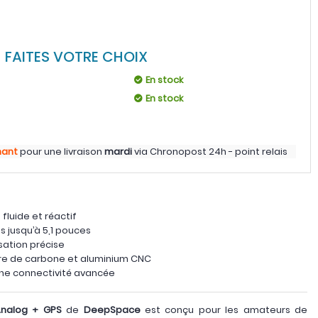
FAITES VOTRE CHOIX
En stock
En stock
nant
pour une livraison
mardi
via
Chronopost 24h - point relais
fluide et réactif
s jusqu’à 5,1 pouces
sation précise
re de carbone et aluminium CNC
une connectivité avancée
Analog + GPS
de
DeepSpace
est conçu pour les amateurs de