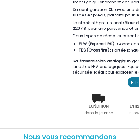
freestyle qui cherchent des pe
Sa configuration
XL
, avec une 
fluides et précis, parfaits pour 
La
stack
intègre un
contrôleur d
2207.3
, pour une puissance et 
Deux types de récepteurs sont d
ELRS (ExpressLRS)
: Connexion 
TBS (Crossfire)
: Portée longu
Sa
transmission analogique
gar
lunettes FPV analogiques. Équip
sécurisée, idéal pour explorer le
RTF
EXPÉDITION
ENTR
dans la journée
stoc
Nous vous recommandons