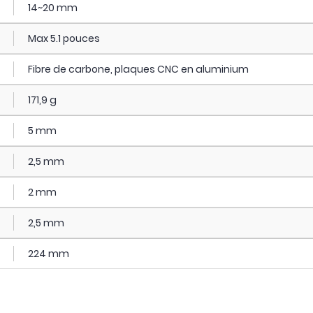
14~20 mm
Max 5.1 pouces
Fibre de carbone, plaques CNC en aluminium
171,9 g
5 mm
2,5 mm
2 mm
2,5 mm
224 mm