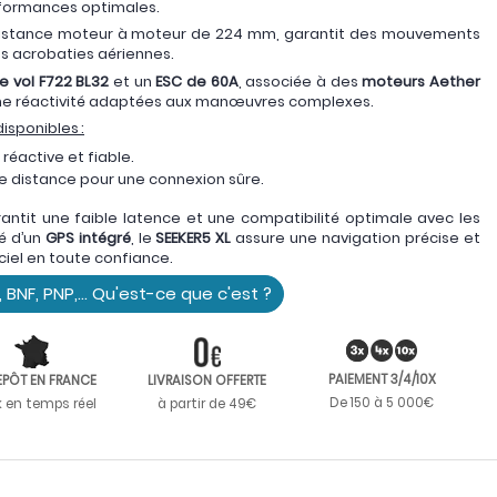
rformances optimales.
distance moteur à moteur de 224 mm, garantit des mouvements
les acrobaties aériennes.
e vol F722 BL32
et un
ESC de 60A
, associée à des
moteurs Aether
une réactivité adaptées aux manœuvres complexes.
isponibles :
réactive et fiable.
e distance pour une connexion sûre.
antit une faible latence et une compatibilité optimale avec les
é d’un
GPS intégré
, le
SEEKER5 XL
assure une navigation précise et
 ciel en toute confiance.
, BNF, PNP,... Qu'est-ce que c'est ?
PAIEMENT 3/4/10X
EPÔT EN FRANCE
LIVRAISON OFFERTE
De 150 à 5 000€
k en temps réel
à partir de 49€