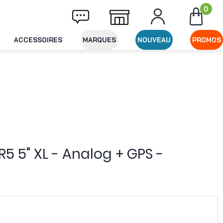
0
raison offerte dès 49€ d'achat
Expédition
ACCESSOIRES
MARQUES
NOUVEAU
PROMOS
5 5" XL - Analog + GPS -