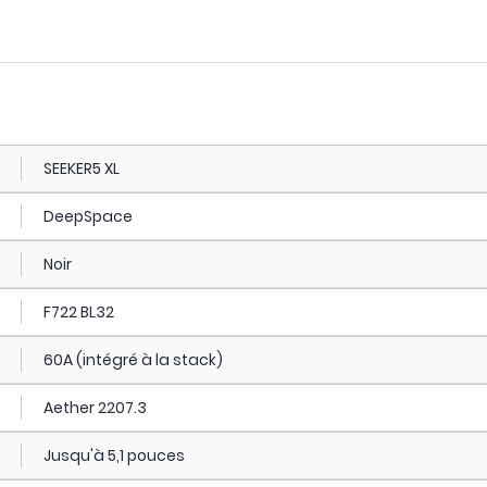
SEEKER5 XL
DeepSpace
Noir
F722 BL32
60A (intégré à la stack)
Aether 2207.3
Jusqu'à 5,1 pouces