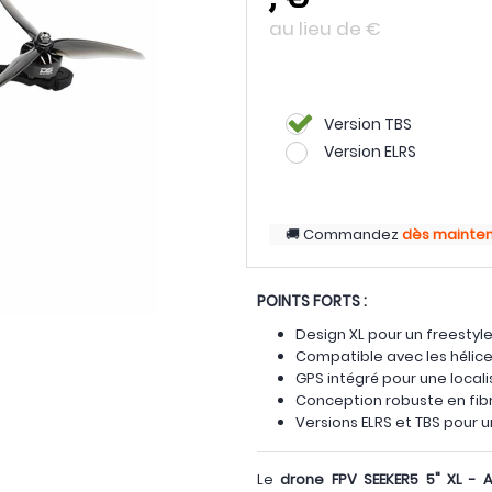
au lieu de
€
Version TBS
Version ELRS
Commandez
dès mainte
POINTS FORTS :
Design XL pour un freestyle 
Compatible avec les hélice
GPS intégré pour une locali
Conception robuste en fib
Versions ELRS et TBS pour 
Le
drone FPV SEEKER5 5" XL - 