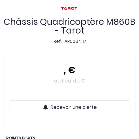
Châssis Quadricoptère M860B
- Tarot
Réf. :
AR0064117
,
€
au lieu de
€
Recevoir une alerte
POINTS FORTS