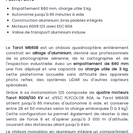
Empattement 860 mm, charge utile 3 kg
Autonomie jusqu'à 65 minutes à vide
Construction aluminium, bras pliables intégrés
Moteurs 6009 12S avec ESC 60A
Valise de transport aluminium incluse
Le
Tarot M860B
est un châssis quadricoptère entièrement
construit en
alliage d'aluminium
, destiné aux professionnels
de la photographie aérienne, de la cartographie et de
l'inspection industrielle. Avec un
empattement de 860 mm
une fois déployé et une capacité de
charge utile de 3 kg
,
cette plateforme accueille sans difficulté des appareils
photo reflex, des systèmes LiDAR ou d'autres capteurs
spécialisés.
Grâce à sa motorisation 12S composée de
quatre moteurs
Tarot 6009/130 KV
et d'ESC FLYCOLOR 60A, le Tarot M860B
atteint jusqu'à 65 minutes d'autonomie à vide, et conserve
entre 28 et 50 minutes selon la charge embarquée (1 à 3 kg).
Cette configuration lui permet également de résister à des
vents de force 6 et d'opérer jusqu'à 3 000 m d'altitude,
couvrant des distances allant jusqu'à 4 km.
Le châssis monobloc en aluminium intègre un compartiment