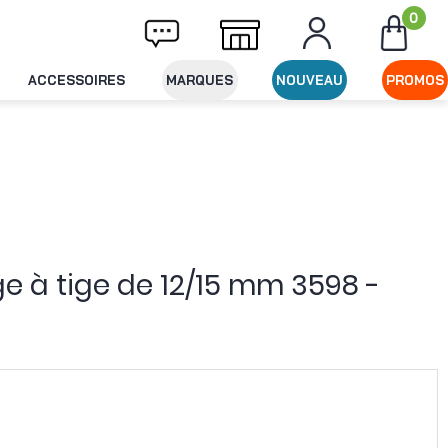
0
Livraison offerte dès 49€ d'achat
Expéditi
ACCESSOIRES
MARQUES
NOUVEAU
PROMOS
ge à tige de 12/15 mm 3598 -