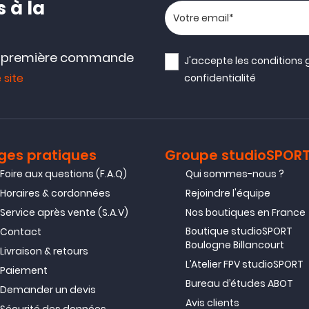
 à la
Votre adresse email
e première commande
J'accepte les
conditions 
 site
confidentialité
ges pratiques
Groupe studioSPOR
Foire aux questions (F.A.Q)
Qui sommes-nous ?
Horaires & cordonnées
Rejoindre l'équipe
Service après vente (S.A.V)
Nos boutiques en France
Boutique studioSPORT
Contact
Boulogne Billancourt
Livraison & retours
L’Atelier FPV studioSPORT
Paiement
Bureau d’études ABOT
Demander un devis
Avis clients