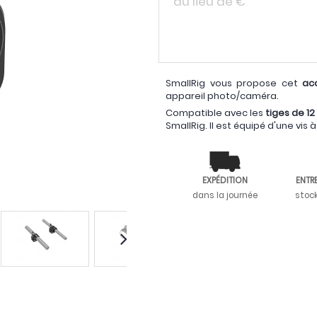
au lieu de
€
SmallRig vous propose cet
acc
appareil photo/caméra.
Compatible avec les
tiges de 1
SmallRig. Il est équipé d'une vis
EXPÉDITION
ENTR
dans la journée
stoc