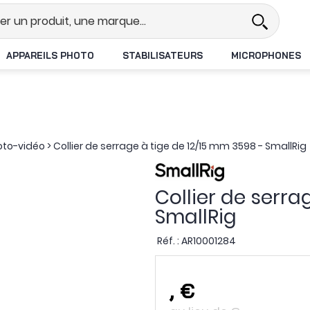
el
Revendeur DJI N°1 en France
APPAREILS PHOTO
STABILISATEURS
MICROPHONES
oto-vidéo
>
Collier de serrage à tige de 12/15 mm 3598 - SmallRig
Collier de serra
SmallRig
Réf. :
AR10001284
,
€