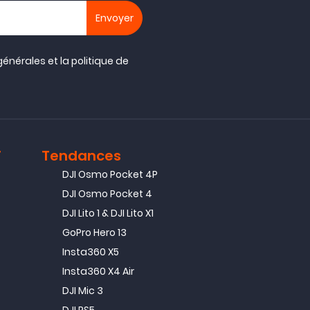
générales
et la
politique de
T
Tendances
DJI Osmo Pocket 4P
DJI Osmo Pocket 4
DJI Lito 1 & DJI Lito X1
GoPro Hero 13
Insta360 X5
Insta360 X4 Air
DJI Mic 3