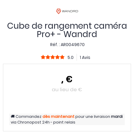
Cube de rangement caméra
Pro+ - Wandrd
Réf. :
AR0049670
5.0
1 Avis
,
€
au lieu de
€
Commandez
dès maintenant
pour une livraison
mardi
via
Chronopost 24h - point relais