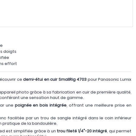
ée
s doigts
ifiée
ns effort
écouvrir ce
demi-étui en cuir SmallRig 4703
pour Panasonic Lumix
appareil photo grâce à sa fabrication en cuir de première qualité,
ui conférant une sensation haut de gamme.
par une
poignée en bois intégrée
, offrant une meilleure prise en
nc facilitée par un trou de sangle intégré dans le coin inférieur
 pratique de la bandoulière.
ed est simplifiée grâce à un
trou fileté 1/4"-20 intégré
, qui permet