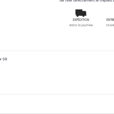
de fixer directement le trépied sa
EXPÉDITION
ENTR
dans la journée
stoc
ix S9