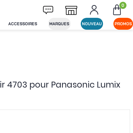
0
Livraison offerte dès 49€ d'achat
Expéditi
ACCESSOIRES
MARQUES
NOUVEAU
PROMOS
ir 4703 pour Panasonic Lumix