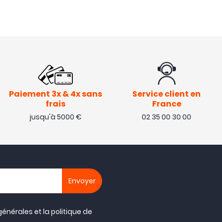
Paiement 3x & 4x sans
Service client en
frais
France
jusqu'à 5000 €
02 35 00 30 00
générales
et la
politique de