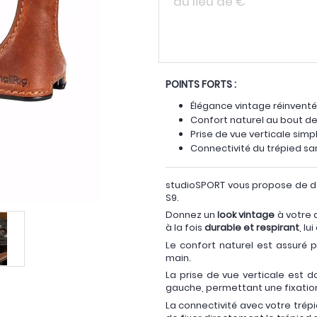
au lieu de
€
POINTS FORTS :
Élégance vintage réinvent
Confort naturel au bout de
Prise de vue verticale simpl
Connectivité du trépied sa
studioSPORT vous propose de d
S9.
Donnez un
look vintage
à votre 
à la fois
durable et respirant
, l
Le confort naturel est assuré 
main.
La prise de vue verticale est do
gauche, permettant une fixation
La connectivité avec votre trépi