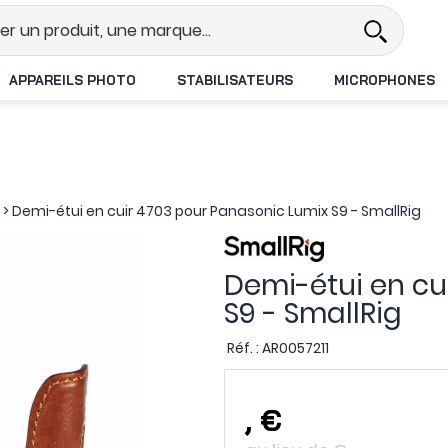
l
Revendeur DJI N°1 en France
APPAREILS PHOTO
STABILISATEURS
MICROPHONES
>
Demi-étui en cuir 4703 pour Panasonic Lumix S9 - SmallRig
Demi-étui en cu
S9 - SmallRig
Réf. :
AR0057211
,
€