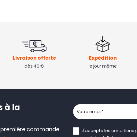
Livraison offerte
Expédition
dès 49 €
le jour même
 à la
Votre adresse email
e première commande
J'accepte les
conditions 