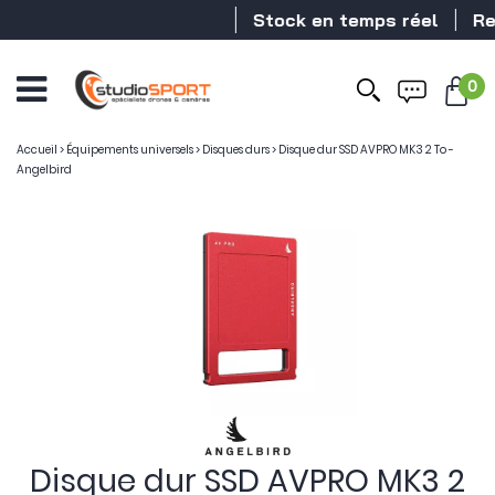
Stock en temps réel
Reve
0
Accueil
>
Équipements universels
>
Disques durs
>
Disque dur SSD AVPRO MK3 2 To -
Angelbird
Disque dur SSD AVPRO MK3 2