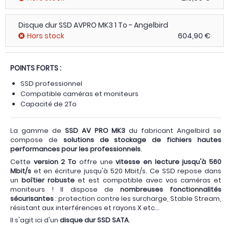
Disque dur SSD AVPRO MK3 1 To - Angelbird
Hors stock
604,90 €
POINTS FORTS :
SSD professionnel
Compatible caméras et moniteurs
Capacité de 2To
La gamme de
SSD AV PRO MK3
du fabricant Angelbird se
compose de
solutions de stockage de fichiers hautes
performances pour les professionnels
.
Cette
version 2 To
offre une
vitesse en lecture jusqu'à 560
Mbit/s
et en écriture jusqu'à 520 Mbit/s. Ce SSD repose dans
un
boîtier robuste
et est compatible avec vos caméras et
moniteurs ! Il dispose de
nombreuses fonctionnalités
sécurisantes
: protection contre les surcharge, Stable Stream,
résistant aux interférences et rayons X etc...
Il s'agit ici d'un
disque dur SSD SATA
.