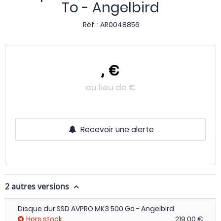
To - Angelbird
Réf. :
AR0048856
,
€
au lieu de
€
Recevoir une alerte
2 autres versions
Disque dur SSD AVPRO MK3 500 Go - Angelbird
Hors stock
219,00 €