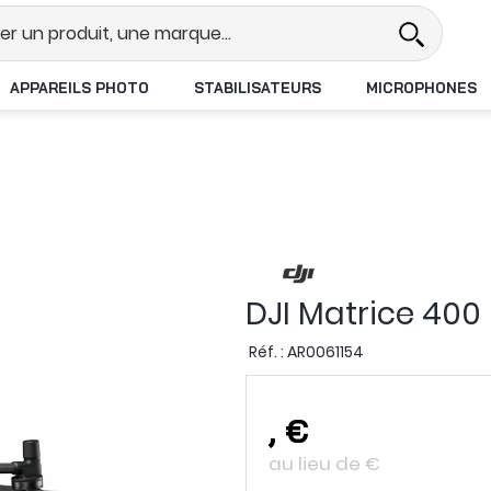
Revendeur DJI N°1 en France
Livrai
APPAREILS PHOTO
STABILISATEURS
MICROPHONES
DJI Matrice 400
Réf. :
AR0061154
,
€
au lieu de
€