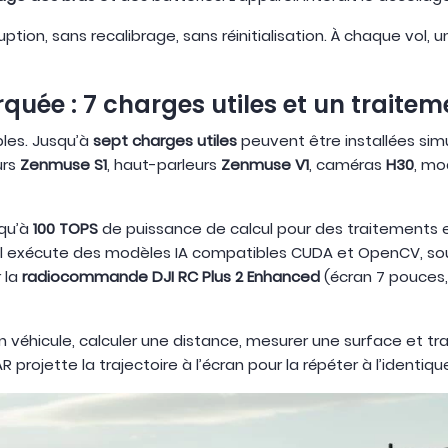
ption, sans recalibrage, sans réinitialisation. À chaque vol
uée : 7 charges utiles et un traite
bles. Jusqu’à
sept charges utiles
peuvent être installées sim
urs
Zenmuse S1
, haut-parleurs
Zenmuse V1
, caméras
H30
, mo
squ’à
100 TOPS
de puissance de calcul pour des traitements e
 Il exécute des modèles IA compatibles CUDA et OpenCV, s
r la
radiocommande DJI RC Plus 2 Enhanced
(écran 7 pouces, 
n véhicule, calculer une distance, mesurer une surface et tr
projette la trajectoire à l’écran pour la répéter à l’identiqu