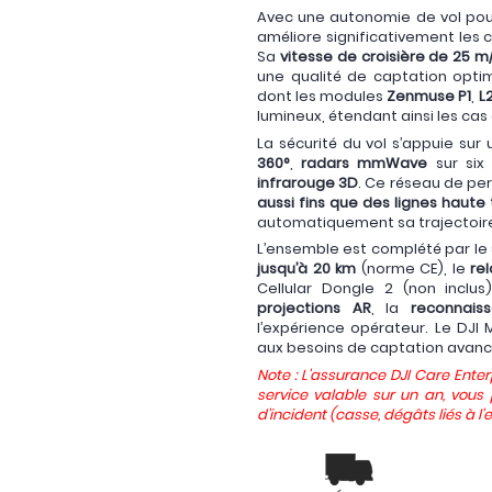
Avec une autonomie de vol pou
améliore significativement les 
Sa
vitesse de croisière de 25 m
une qualité de captation optim
dont les modules
Zenmuse P1
,
L
lumineux, étendant ainsi les cas
La sécurité du vol s’appuie su
360°
,
radars mmWave
sur six 
infrarouge 3D
. Ce réseau de per
aussi fins que des lignes haute
automatiquement sa trajectoire, 
L’ensemble est complété par le
jusqu’à 20 km
(norme CE), le
re
Cellular Dongle 2 (non inclu
projections AR
, la
reconnaiss
l’expérience opérateur. Le DJI
aux besoins de captation avanc
Note : L'assurance DJI Care Enter
service valable sur un an, vou
d'incident (casse, dégâts liés à l'ea