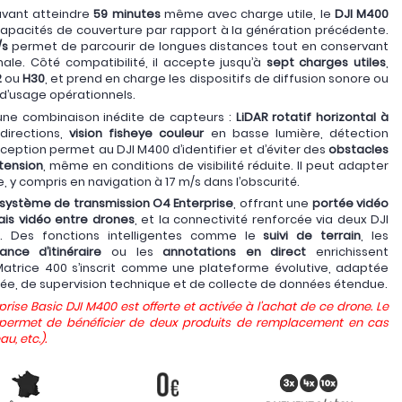
vant atteindre
59 minutes
même avec charge utile, le
DJI M400
capacités de couverture par rapport à la génération précédente.
/s
permet de parcourir de longues distances tout en conservant
ale. Côté compatibilité, il accepte jusqu’à
sept charges utiles
,
2
ou
H30
, et prend en charge les dispositifs de diffusion sonore ou
 d’usage opérationnels.
r une combinaison inédite de capteurs :
LiDAR rotatif horizontal à
directions,
vision fisheye couleur
en basse lumière, détection
ception permet au DJI M400 d’identifier et d’éviter des
obstacles
 tension
, même en conditions de visibilité réduite. Il peut adapter
y compris en navigation à 17 m/s dans l’obscurité.
système de transmission O4 Enterprise
, offrant une
portée vidéo
lais vidéo entre drones
, et la connectivité renforcée via deux DJI
s). Des fonctions intelligentes comme le
suivi de terrain
, les
ance d’itinéraire
ou les
annotations en direct
enrichissent
 Matrice 400 s’inscrit comme une plateforme évolutive, adaptée
ée, de supervision technique et de collecte de données étendue.
prise Basic DJI M400 est offerte et activée à l'achat de ce drone. Le
s permet de bénéficier de deux produits de remplacement en cas
u, etc.).