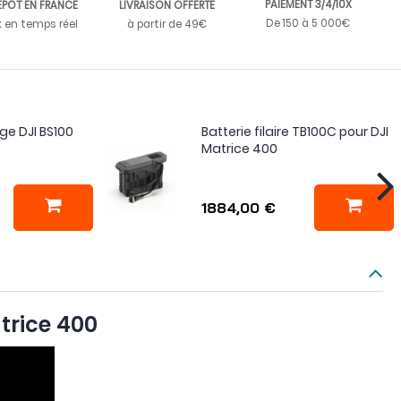
PAIEMENT 3/4/10X
EPÔT EN FRANCE
LIVRAISON OFFERTE
De 150 à 5 000€
k en temps réel
à partir de 49€
ge DJI BS100
Batterie filaire TB100C pour DJI
Matrice 400
1884,00 €
trice 400