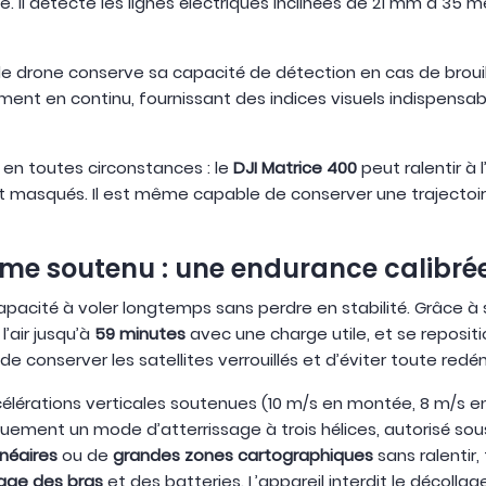
. Il détecte les lignes électriques inclinées de 21 mm à 35 
 le drone conserve sa capacité de détection en cas de brouil
ment en continu, fournissant des indices visuels indispensa
 en toutes circonstances : le
DJI Matrice 400
peut ralentir à 
nt masqués. Il est même capable de conserver une trajectoir
hme soutenu : une endurance calibrée
apacité à voler longtemps sans perdre en stabilité. Grâce à
’air jusqu’à
59 minutes
avec une charge utile, et se repos
conserver les satellites verrouillés et d’éviter toute red
élérations verticales soutenues (10 m/s en montée, 8 m/s en
ement un mode d’atterrissage à trois hélices, autorisé sou
inéaires
ou de
grandes zones cartographiques
sans ralentir,
lage des bras
et des batteries. L’appareil interdit le décoll