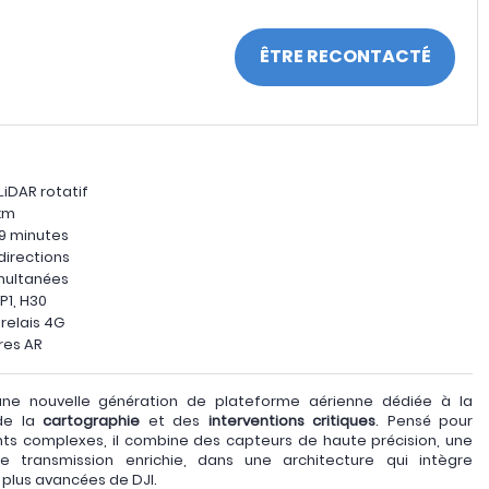
ÊTRE RECONTACTÉ
LiDAR rotatif
 km
59 minutes
irections
imultanées
P1, H30
relais 4G
ires AR
une nouvelle génération de plateforme aérienne dédiée à la
de la
cartographie
et des
interventions critiques
. Pensé pour
ts complexes, il combine des capteurs de haute précision, une
transmission enrichie, dans une architecture qui intègre
 plus avancées de DJI.