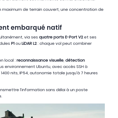
, un maximum de terrain couvert, une concentration de
ment embarqué natif
ultanément, via ses
quatre ports E-Port V2
et ses
dules
P1
ou
LiDAR L2
: chaque vol peut combiner
n local :
reconnaissance visuelle
,
détection
ous environnement Ubuntu, avec accès SSH à
1400 nits, IP54, autonomie totale jusqu’à 7 heures
ansmettre l’information sans délai à un poste
e.