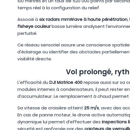
100 mètres et un taux de 520 000 points par seconde
temps réel à la configuration du relief.
Associé à
six radars mmWave à haute pénétration
,
fisheye couleur
basse lumière analysent l’environne
perturbé.
Ce réseau sensoriel assure une conscience spatiale
d’éclairage ou identifier des obstacles partielleme
visibilité directe.
Vol prolongé, ryt
L’efficacité du
DJI Matrice 400
repose aussi sur sa c
modules internes à condensateurs, il peut rester en l
d’accumulateur. Le remplacement à chaud permet de 
Sa vitesse de croisière atteint
25 m/s
, avec des acc
En cas de panne moteur, le drone active automatiqu
dynamique lui permet d’effectuer des
inspections l
sécurité est renforcée par des
capteurs de verrouil