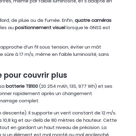
mètres, même par faible luminosité, et s’adapte en
lard, de pluie ou de fumée. Enfin,
quatre caméras
bles au
positionnement visuel
lorsque le GNSS est
l’approche d’un fil sous tension, éviter un mât
e sûre à 17 m/s, même en faible luminosité, sans
 pour couvrir plus
 sa
batterie TB100
(20 254 mAh, 13S, 977 Wh) et ses
itionner rapidement après un changement
émarrage complet.
 descente). Il supporte un vent constant de 12 m/s.
s 10,8 kg et au-delà de 80 mètres de hauteur. Cette
 tout en gardant un haut niveau de précision. La
age si un élément est mal monté ou mal enclenché.