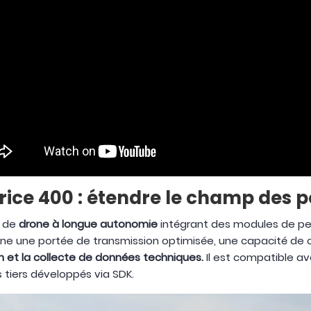
rice 400 : étendre le champ des p
n de
drone à longue autonomie
intégrant des modules de per
ine une portée de transmission optimisée, une capacité de
on et la collecte de données techniques.
Il est compatible ave
s tiers développés via SDK.