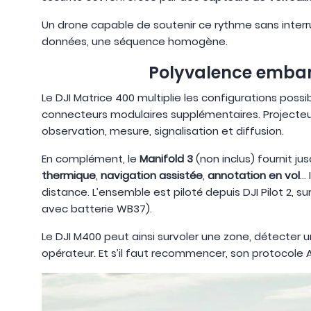
Un drone capable de soutenir ce rythme sans interru
données, une séquence homogène.
Polyvalence embarq
Le DJI Matrice 400 multiplie les configurations possi
connecteurs modulaires supplémentaires. Projecte
observation, mesure, signalisation et diffusion.
En complément, le
Manifold 3
(non inclus) fournit ju
thermique
,
navigation assistée
,
annotation en vol
…
distance. L’ensemble est piloté depuis DJI Pilot 2, su
avec batterie WB37).
Le DJI M400 peut ainsi survoler une zone, détecter u
opérateur. Et s’il faut recommencer, son protocole AR 