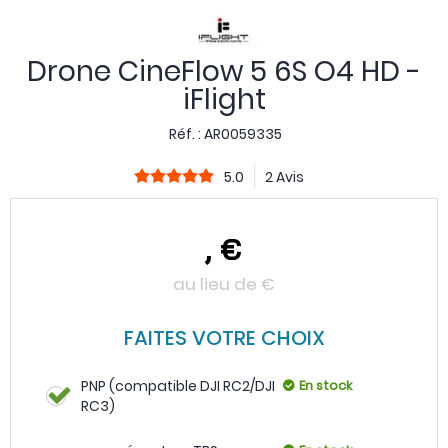
Drone CineFlow 5 6S O4 HD -
iFlight
Réf. :
AR0059335
5.0
2 Avis
,
€
au lieu de
€
FAITES VOTRE CHOIX
PNP (compatible DJI RC2/DJI
En stock
RC3)