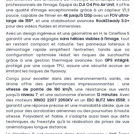
professionnels de l’image. Équipé du
DJI O4 Pro Air Unit
, il offre
une qualité d’image exceptionnelle grâce à un capteur 1/1,3
pouce, capable de filmer en
4K jusqu’à 120p
avec un
FOV ultra-
large de 155°
, et une stabilisation avancée
RockSteady 3.0+
pour des vidéos fluides et immersives.
Avec un design ingénieux et une géométrie en H, le CineFlow 5
garantit une vue dégagée
sans hélices visibles à l’image
, tout
en restant compact et robuste. Ses panneaux latéraux à
démontage rapide simplifient l’entretien, tandis que sa
configuration optimisée réduit les risques de surchauffe
grâce à une gestion thermique avancée. Son
GPS intégré
,
protégé par une coque TPU, assure une sécurité accrue en
limitant les risques de flyaway.
Conçu pour exceller dans des environnements variés, ce
drone offre des performances impressionnantes : une
vitesse de pointe de 190 km/h
, une résistance aux vents
jusqu’à
niveau 7
, et une autonomie d’environ
12 minutes
. Avec
des moteurs
XING2 2207 2050KV
et un
ESC BLITZ Mini E55R
, il
garantit une réponse précise et une maniabilité idéale, que ce
soit pour des acrobaties aériennes ou des poursuites à haute
vitesse. Polyvalent et fiable, il s’adapte aussi bien aux défis
techniques du freestyle qu’à la réalisation de prises de vue
cinématiques longue distance.