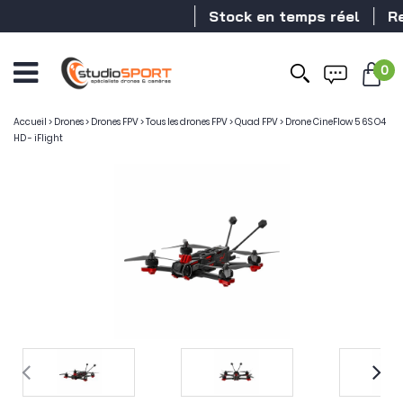
Stock en temps réel
Revend
0
Accueil
>
Drones
>
Drones FPV
>
Tous les drones FPV
>
Quad FPV
>
Drone CineFlow 5 6S O4
HD - iFlight