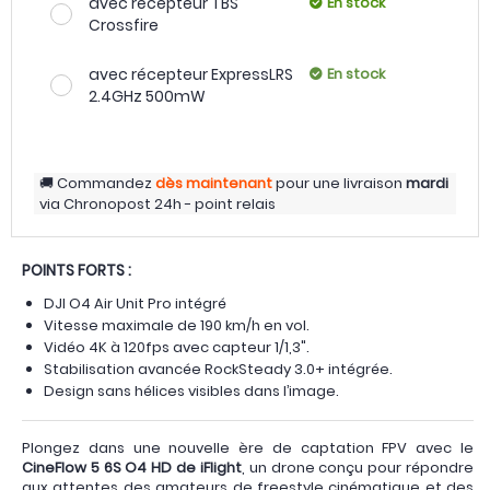
avec récepteur TBS
En stock
Crossfire
avec récepteur ExpressLRS
En stock
2.4GHz 500mW
Commandez
dès maintenant
pour une livraison
mardi
via
Chronopost 24h - point relais
POINTS FORTS :
DJI O4 Air Unit Pro intégré
Vitesse maximale de 190 km/h en vol.
Vidéo 4K à 120fps avec capteur 1/1,3".
Stabilisation avancée RockSteady 3.0+ intégrée.
Design sans hélices visibles dans l’image.
Plongez dans une nouvelle ère de captation FPV avec le
CineFlow 5 6S O4 HD de iFlight
, un drone conçu pour répondre
aux attentes des amateurs de freestyle cinématique et des