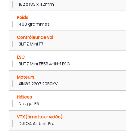
182 x 133 x 42mm
Poids
488 grammes
Contrôleur de vol
BLITZ Mini F7
ESC
BLITZ Mini E55R 4-IN-1 ESC
Moteurs
XING2 2207 2050KV
Hélices
Nazgul F5
VTX (émetteur vidéo)
DJI O4 Air Unit Pro