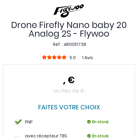
Drone Firefly Nano baby 20
Analog 2S - Flywoo
Réf. :
AR0051738
5.0
1 Avis
,
€
au lieu de
€
FAITES VOTRE CHOIX
PNP
En stock
avec récepteur TBS
En stock