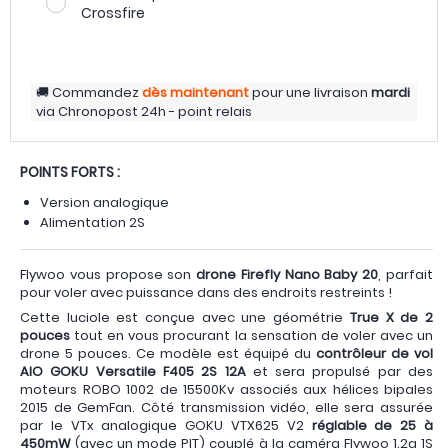
Crossfire
Commandez
dès maintenant
pour une livraison
mardi
via
Chronopost 24h - point relais
POINTS FORTS :
Version analogique
Alimentation 2S
Flywoo vous propose son
drone Firefly Nano Baby 20
, parfait
pour voler avec puissance dans des endroits restreints !
Cette luciole est conçue avec une géométrie
True X de 2
pouces
tout en vous procurant la sensation de voler avec un
drone 5 pouces. Ce modèle est équipé du
contrôleur de vol
AIO GOKU Versatile F405 2S 12A
et sera propulsé par des
moteurs ROBO 1002 de 15500Kv associés aux hélices bipales
2015 de GemFan. Côté transmission vidéo, elle sera assurée
par le VTx analogique GOKU VTX625 V2
réglable de 25 à
450mW
(avec un mode PIT) couplé à la caméra Flywoo 1.2g 1S