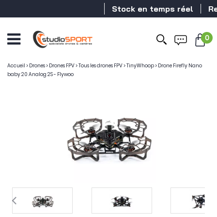
Stock en temps réel
Reve
0
Accueil
>
Drones
>
Drones FPV
>
Tous les drones FPV
>
TinyWhoop
>
Drone Firefly Nano
baby 20 Analog 2S - Flywoo