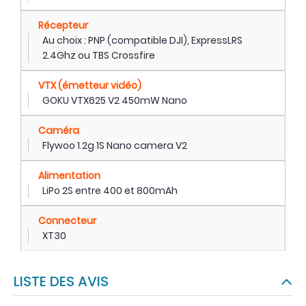
Récepteur
Au choix : PNP (compatible DJI), ExpressLRS
2.4Ghz ou TBS Crossfire
VTX (émetteur vidéo)
GOKU VTX625 V2 450mW Nano
Caméra
Flywoo 1.2g 1S Nano camera V2
Alimentation
LiPo 2S entre 400 et 800mAh
Connecteur
XT30
LISTE DES AVIS