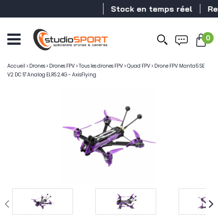
Stock en temps réel
Revend
0
Ouvrir
le
menu
Accueil
>
Drones
>
Drones FPV
>
Tous les drones FPV
>
Quad FPV
>
Drone FPV Manta5 SE
V2 DC 5" Analog ELRS 2.4G - AxisFlying