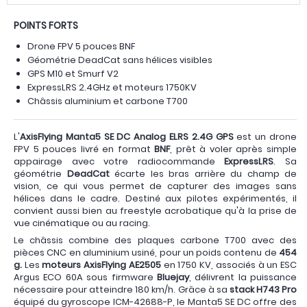
POINTS FORTS
Drone FPV 5 pouces BNF
Géométrie DeadCat sans hélices visibles
GPS M10 et Smurf V2
ExpressLRS 2.4GHz et moteurs 1750KV
Châssis aluminium et carbone T700
L'
AxisFlying Manta5 SE DC Analog ELRS 2.4G GPS
est un drone
FPV 5 pouces livré en format
BNF
, prêt à voler après simple
appairage avec votre radiocommande
ExpressLRS
. Sa
géométrie
DeadCat
écarte les bras arrière du champ de
vision, ce qui vous permet de capturer des images sans
hélices dans le cadre. Destiné aux pilotes expérimentés, il
convient aussi bien au freestyle acrobatique qu'à la prise de
vue cinématique ou au racing.
Le châssis combine des plaques carbone T700 avec des
pièces CNC en aluminium usiné, pour un poids contenu de
454
g.
Les
moteurs AxisFlying AE2505
en 1750 KV, associés à un ESC
Argus ECO 60A sous firmware
Bluejay
, délivrent la puissance
nécessaire pour atteindre 180 km/h. Grâce à sa
stack H743 Pro
équipé du gyroscope ICM-42688-P, le Manta5 SE DC offre des