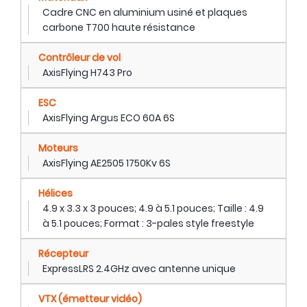
Cadre CNC en aluminium usiné et plaques
carbone T700 haute résistance
Contrôleur de vol
AxisFlying H743 Pro
ESC
AxisFlying Argus ECO 60A 6S
Moteurs
AxisFlying AE2505 1750Kv 6S
Hélices
4.9 x 3.3 x 3 pouces; 4.9 à 5.1 pouces; Taille : 4.9
à 5.1 pouces; Format : 3-pales style freestyle
Récepteur
ExpressLRS 2.4GHz avec antenne unique
VTX (émetteur vidéo)