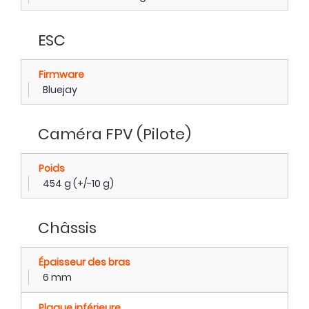
ESC
Firmware
Bluejay
Caméra FPV (Pilote)
Poids
454 g (+/-10 g)
Châssis
Épaisseur des bras
6 mm
Plaque inférieure