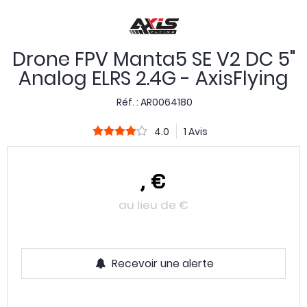
Drone FPV Manta5 SE V2 DC 5"
Analog ELRS 2.4G - AxisFlying
Réf. :
AR0064180
4.0
1 Avis
,
€
au lieu de
€
Recevoir une alerte