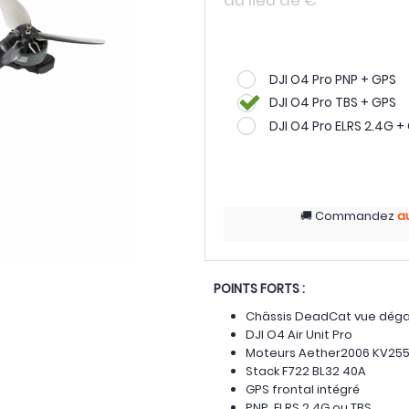
au lieu de
€
DJI O4 Pro PNP + GPS
DJI O4 Pro TBS + GPS
DJI O4 Pro ELRS 2.4G +
Commandez
a
POINTS FORTS :
Châssis DeadCat vue dég
DJI O4 Air Unit Pro
Moteurs Aether2006 KV25
Stack F722 BL32 40A
GPS frontal intégré
PNP, ELRS 2.4G ou TBS