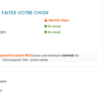
FAITES VOTRE CHOIX
Bientôt dispo
En stock
 GPS
En stock
ujourd'hui
avant 15h00
pour une livraison
samedi
via
Chronopost 24h - point relais
agée
50