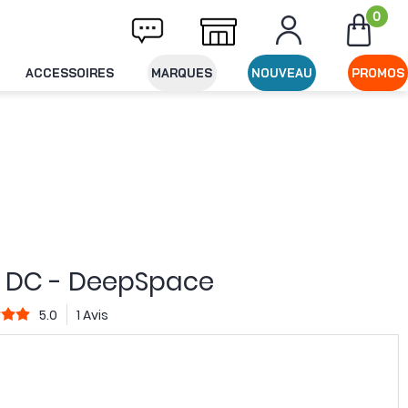
0
vraison offerte dès 49€ d'achat
Expédition
ACCESSOIRES
MARQUES
NOUVEAU
PROMOS
5 DC - DeepSpace
5.0
1 Avis