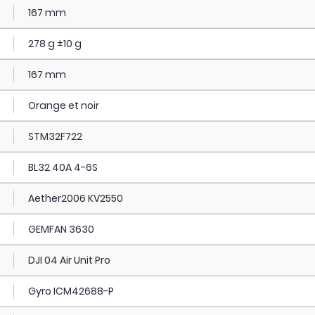
167 mm
278 g ±10 g
167 mm
Orange et noir
STM32F722
BL32 40A 4-6S
Aether2006 KV2550
GEMFAN 3630
DJI 04 Air Unit Pro
Gyro ICM42688-P