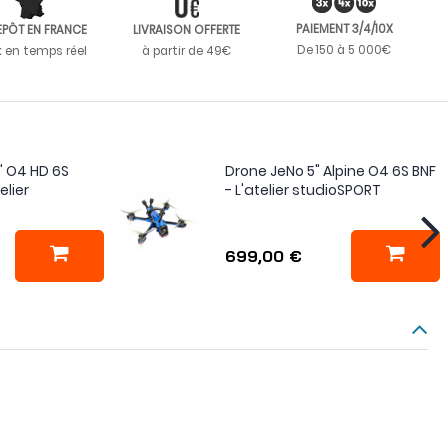
PAIEMENT 3/4/10X
EPÔT EN FRANCE
LIVRAISON OFFERTE
De 150 à 5 000€
k en temps réel
à partir de 49€
" O4 HD 6S
Drone JeNo 5" Alpine O4 6S BNF
elier
- L'atelier studioSPORT
699,00 €