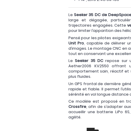
Le
Seeker 35 DC de DeepSpac
large et dégagée, particul
trajectoires engagées. Cette
v
pour limiter l’apparition des hé
Pensé pour les pilotes exigean
Unit Pro
, capable de délivrer u
d’images. Le montage CNC en alu
tout en conservant une excellente
Le
Seeker 35 DC
repose sur u
Aether2006 KV2550 offrant 
comportement sain, réactif et s
plus fluides.
Un GPS frontal de dernière génér
rapide et fiable. Il permet l’ut
sérénité en vol longue distanc
Ce modèle est proposé en troi
Crossfire
, afin de s’adapter au
accueillir une batterie LiPo 
agilité.