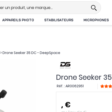
Revendeur DJI N°1 en France
Li
APPAREILS PHOTO
STABILISATEURS
MICROPHONES
>
Drone Seeker 35 DC - DeepSpace
Drone Seeker 3
Réf. :
AR0062951
,
€