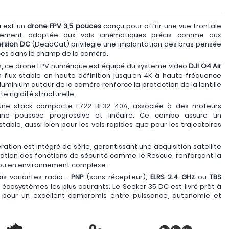
e
est un
drone FPV 3,5 pouces
conçu pour offrir une vue frontale
ièrement adaptée aux vols cinématiques précis comme aux
ersion DC
(DeadCat) privilégie une implantation des bras pensée
lices dans le champ de la caméra.
ts, ce drone FPV numérique est équipé du système vidéo
DJI O4 Air
n flux stable en haute définition jusqu’en 4K à haute fréquence
minium autour de la caméra renforce la protection de la lentille
 rigidité structurelle.
ne stack compacte F722 BL32 40A, associée à des moteurs
une poussée progressive et linéaire. Ce combo assure un
table, aussi bien pour les vols rapides que pour les trajectoires
ation est intégré de série, garantissant une acquisition satellite
ilisation des fonctions de sécurité comme le Rescue, renforçant la
e ou en environnement complexe.
s variantes radio :
PNP
(sans récepteur),
ELRS 2.4 GHz
ou
TBS
x écosystèmes les plus courants. Le Seeker 35 DC est livré prêt à
6S, pour un excellent compromis entre puissance, autonomie et