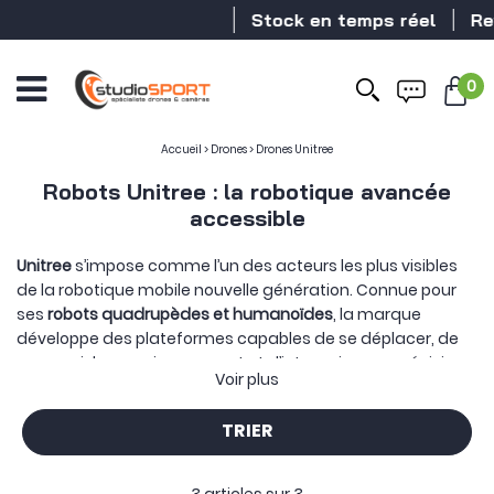
Stock en temps réel
Reve
0
Accueil
>
Drones
>
Drones Unitree
Robots Unitree : la robotique avancée
accessible
Unitree
s’impose comme l’un des acteurs les plus visibles
de la robotique mobile nouvelle génération. Connue pour
ses
robots quadrupèdes et humanoïdes
, la marque
développe des plateformes capables de se déplacer, de
percevoir leur environnement et d’interagir avec précision,
Voir plus
aussi bien dans un cadre de démonstration que
d’expérimentation.
TRIER
Notre sélection Unitree se concentre sur des modèles
emblématiques qui illustrent la diversité des approches de
la marque. Tous les robots Unitree reposent sur une même