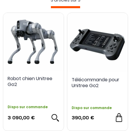
3 articles sur
3
philosophie : une
mécanique avancée
, des capteurs de
perception (caméra, LiDAR selon les modèles) et une
architecture logicielle conçue pour évoluer. Cette
cohérence permet de passer d’un format à un autre
(quadrupède ou humanoïde) tout en conservant une
logique de pilotage et d’interaction lisible.
Que ce soit pour une démonstration technologique, une
exploration des usages robotiques ou une première
approche concrète de la mobilité autonome, la gamme
Unitree proposée par studioSPORT offre un panorama clair
des formes que peut prendre la
robotique
aujourd’hui.
Robot chien Unitree
Télécommande pour
Go2
Unitree Go2
Dispo sur commande
Dispo sur commande
3 090,00 €
390,00 €