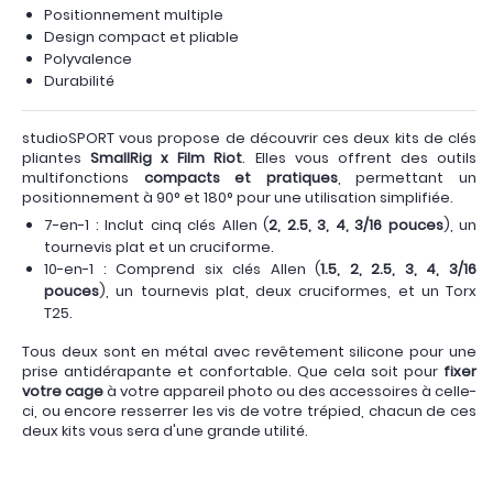
Positionnement multiple
Design compact et pliable
Polyvalence
Durabilité
studioSPORT vous propose de découvrir ces deux kits de clés
pliantes
SmallRig x Film Riot
. Elles vous offrent des outils
multifonctions
compacts et pratiques
, permettant un
positionnement à 90° et 180° pour une utilisation simplifiée.
7-en-1 : Inclut cinq clés Allen (
2, 2.5, 3, 4, 3/16 pouces
), un
tournevis plat et un cruciforme.
10-en-1 : Comprend six clés Allen (
1.5, 2, 2.5, 3, 4, 3/16
pouces
), un tournevis plat, deux cruciformes, et un Torx
T25.
Tous deux sont en métal avec revêtement silicone pour une
prise antidérapante et confortable. Que cela soit pour
fixer
votre cage
à votre appareil photo ou des accessoires à celle-
ci, ou encore resserrer les vis de votre trépied, chacun de ces
deux kits vous sera d'une grande utilité.