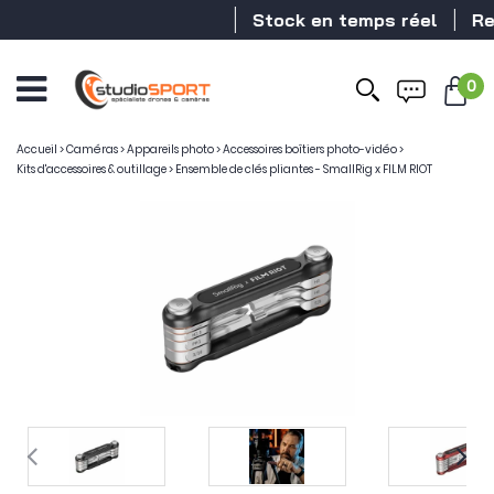
Stock en temps réel
Reve
0
Accueil
>
Caméras
>
Appareils photo
>
Accessoires boîtiers photo-vidéo
>
Kits d'accessoires & outillage
>
Ensemble de clés pliantes - SmallRig x FILM RIOT