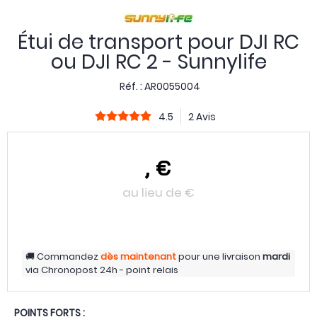
Étui de transport pour DJI RC
ou DJI RC 2 - Sunnylife
Réf. :
AR0055004
4.5
2 Avis
,
€
au lieu de
€
Commandez
dès maintenant
pour une livraison
mardi
via
Chronopost 24h - point relais
POINTS FORTS :