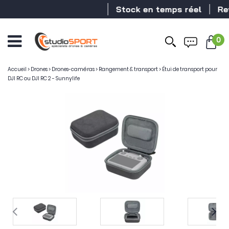
Stock en temps réel
Reve
0
Accueil
>
Drones
>
Drones-caméras
>
Rangement & transport
>
Étui de transport pour
DJI RC ou DJI RC 2 - Sunnylife