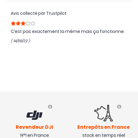
Avis collecté par Trustpilot
C’est pas exactement la même mais ça fonctionne
( 14/09/22 )
Avis collecté par Trustpilot
Difficile d'évaluer un article que l'on a pas reçu.
StudioSport est informé mais n'en tient pas compte.
( 23/07/22 )
Réponse de studioSPORT,
le 25/07/22
Bonjour M. Doumerc,
Une enquête est ouverte au sujet de la livraison
de votre colis. Notre équipe SAV revient vers vous
Revendeur DJI
Entrepôts en France
dès qu'ils ont du nouveau.
N°1 en France
stock en temps réel
Bonne journée.