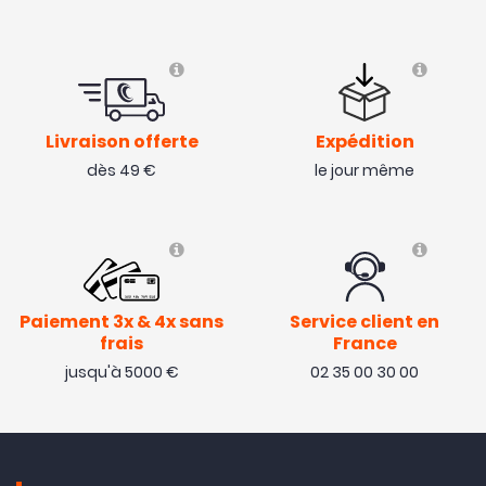
Avis collecté par Trustpilot
Livraison offerte
Expédition
Conforme aux attente
dès 49 €
le jour même
( 09/04/22 )
Avis collecté par Trustpilot
TRÈS BIEN
Paiement 3x & 4x sans
Service client en
frais
France
( 25/12/21 )
jusqu'à 5000 €
02 35 00 30 00
Avis collecté par Trustpilot
Fonctionne parfaitement avec mon PicoPatch.