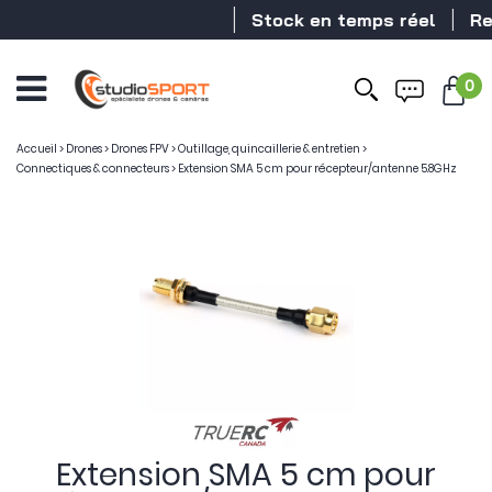
Stock en temps réel
Reve
0
Accueil
>
Drones
>
Drones FPV
>
Outillage, quincaillerie & entretien
>
Connectiques & connecteurs
>
Extension SMA 5 cm pour récepteur/antenne 5.8GHz
Extension SMA 5 cm pour