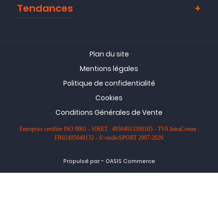
Super produit
Tendances
( 09/05/21 )
Avis collecté par Trustpilot
Plan du site
Mentions légales
conforme a mes attentes merci
Politique de confidentialité
( 08/02/21 )
Cookies
Conditions Générales de Vente
Entreprise certifiée ISO 9001 - SIRET : 49504913200105 - TVA IntraComm :
FR02495049132 - © studioSPORT 2007-2026
-
Propulsé par
OASIS Commerce