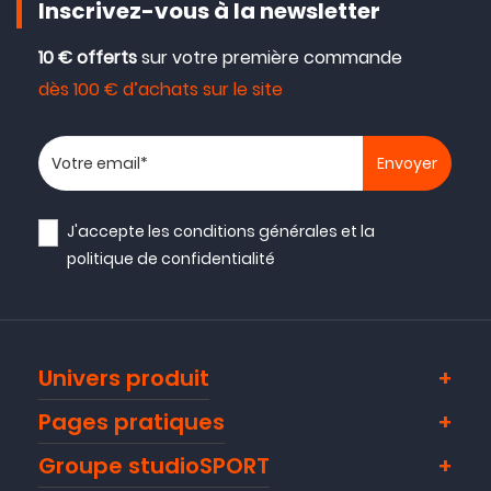
Inscrivez-vous à la newsletter
( 02/10/21 )
10 € offerts
sur votre première commande
dès 100 € d’achats sur le site
Avis collecté par Trustpilot
Votre adresse email
Ras, bon produit
( 03/07/21 )
J'accepte les
conditions générales
et la
politique de confidentialité
Avis collecté par Trustpilot
Très bien
( 21/05/21 )
Univers produit
Pages pratiques
Avis collecté par Trustpilot
Groupe studioSPORT