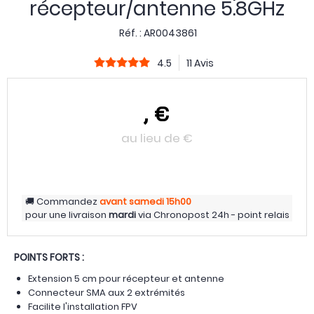
récepteur/antenne 5.8GHz
Réf. :
AR0043861
4.5
11 Avis
,
€
au lieu de
€
Commandez
avant samedi
15h00
pour une livraison
mardi
via
Chronopost 24h - point relais
POINTS FORTS :
Extension 5 cm pour récepteur et antenne
Connecteur SMA aux 2 extrémités
Facilite l'installation FPV