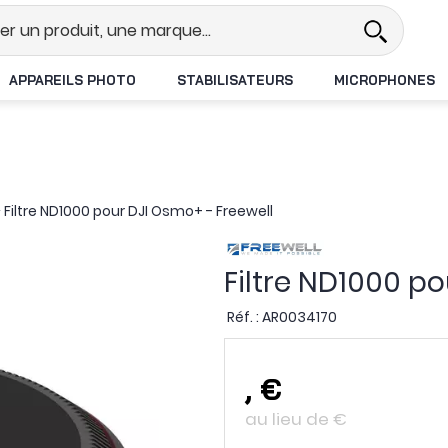
el
Revendeur DJI N°1 en France
APPAREILS PHOTO
STABILISATEURS
MICROPHONES
>
Filtre ND1000 pour DJI Osmo+ - Freewell
Filtre ND1000 po
Réf. :
AR0034170
,
€
au lieu de
€