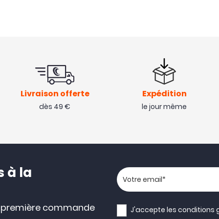
Livraison offerte
Expédition
dès 49 €
le jour même
 à la
Votre adresse email
e première commande
J'accepte les
conditions 