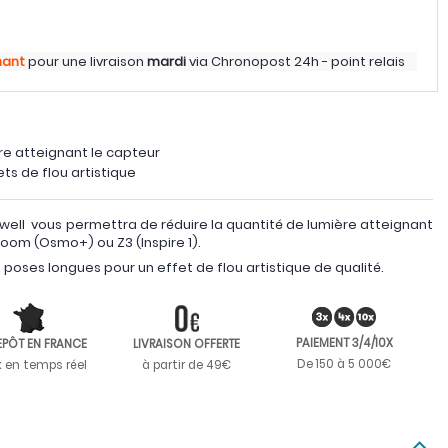
nant
pour une livraison
mardi
via
Chronopost 24h - point relais
ère atteignant le capteur
ts de flou artistique
well vous permettra de réduire la quantité de lumière atteignant
oom (Osmo+) ou Z3 (Inspire 1).
s poses longues pour un effet de flou artistique de qualité.
PAIEMENT 3/4/10X
EPÔT EN FRANCE
LIVRAISON OFFERTE
De 150 à 5 000€
k en temps réel
à partir de 49€