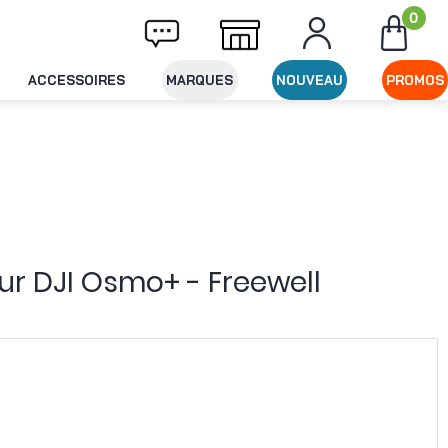
0
Livraison offerte dès 49€ d'achat
Expédit
ACCESSOIRES
MARQUES
NOUVEAU
PROMOS
ur DJI Osmo+ - Freewell