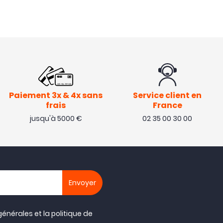
Paiement 3x & 4x sans
Service client en
frais
France
jusqu'à 5000 €
02 35 00 30 00
générales
et la
politique de