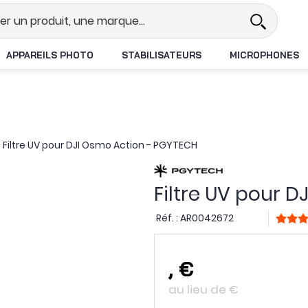
l
Revendeur DJI N°1 en France
APPAREILS PHOTO
STABILISATEURS
MICROPHONES
>
Filtre UV pour DJI Osmo Action - PGYTECH
Filtre UV pour 
Réf. :
AR0042672
,
€
au lieu de
€