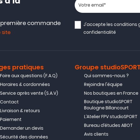
 à la
Votre adresse email
e première commande
J'accepte les
conditions 
 site
confidentialité
ges pratiques
Groupe studioSPOR
Foire aux questions (F.A.Q)
Qui sommes-nous ?
Horaires & cordonnées
Rejoindre l'équipe
Service après vente (S.A.V)
Nos boutiques en France
Boutique studioSPORT
Contact
Boulogne Billancourt
Livraison & retours
L’Atelier FPV studioSPORT
Paiement
Bureau d’études ABOT
Demander un devis
Avis clients
Sécurité des données