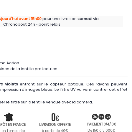
ujourd'hui
avant 15h00
pour une livraison
samedi
via
Chronopost 24h - point relais
mo Action
 place de la lentille protectrice
ra-violets
entrant sur le capteur optique. Ces rayons peuvent
impression d'images bleue. Le filtre UV va venir contrer cet effet
ipser le filtre sur la lentille vendue avec la caméra.
PAIEMENT 3/4/10X
EPÔT EN FRANCE
LIVRAISON OFFERTE
De 150 à 5 000€
k en temps réel
à partir de 49€