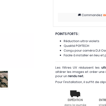
Commandez
a
POINTS FORTS :
Réduction ultra-violets
Qualité PGYTECH
Conçu pour caméra DJI Os
Facile à installer en lieu et
Les filtres UV réduisent les
ult
altérer les images et créer une 
pour un
rendu net.
Pour l'installation, il suffit de cl
EXPÉDITION
ENTR
dans la journée
stoc