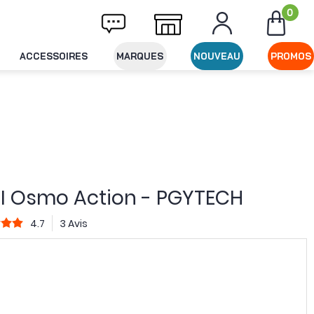
0
Livraison offerte dès 49€ d'achat
Expéditi
ACCESSOIRES
MARQUES
NOUVEAU
PROMOS
DJI Osmo Action - PGYTECH
4.7
3 Avis