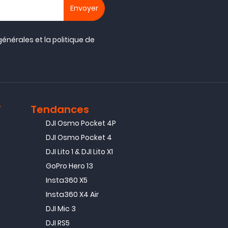
générales
et la
politique de
T
Tendances
DJI Osmo Pocket 4P
DJI Osmo Pocket 4
DJI Lito 1 & DJI Lito X1
GoPro Hero 13
Insta360 X5
Insta360 X4 Air
DJI Mic 3
DJI RS5