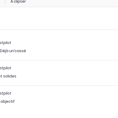
A clipser
stpilot
f. Déjà un’cassé
stpilot
t solides
stpilot
objectif