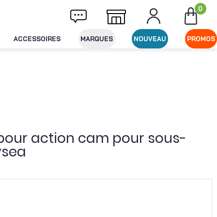
0
Livraison offerte dès 49€ d'achat
Expéditi
ACCESSOIRES
MARQUES
NOUVEAU
PROMOS
e pour action cam pour sous-
ysea