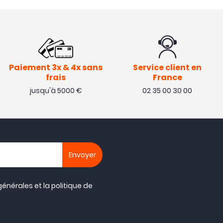
Paiement 3x & 4x sans
Service client en
frais
France
jusqu'à 5000 €
02 35 00 30 00
générales
et la
politique de