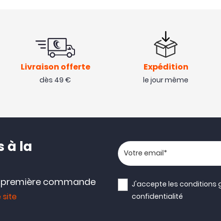
Livraison offerte
Expédition
dès 49 €
le jour même
 à la
Votre adresse email
e première commande
J'accepte les
conditions 
 site
confidentialité