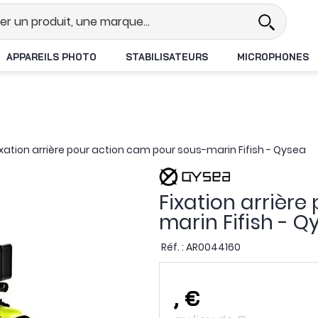
el
Revendeur DJI N°1 en France
APPAREILS PHOTO
STABILISATEURS
MICROPHONES
ixation arrière pour action cam pour sous-marin Fifish - Qysea
Fixation arrièr
marin Fifish - Q
Réf. :
AR0044160
,
€