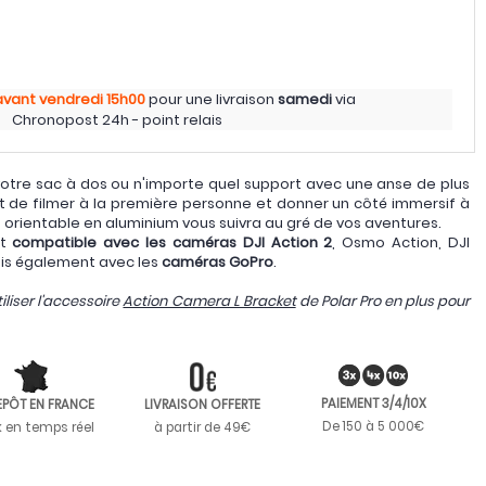
avant vendredi
15h00
pour une livraison
samedi
via
Chronopost 24h - point relais
otre sac à dos ou n'importe quel support avec une anse de plus
t de filmer à la première personne et donner un côté immersif à
on orientable en aluminium vous suivra au gré de vos aventures.
nt
compatible avec les caméras DJI Action 2
, Osmo Action, DJI
is également avec les
caméras GoPro
.
tiliser l'accessoire
Action Camera L Bracket
de Polar Pro en plus pour
PAIEMENT 3/4/10X
EPÔT EN FRANCE
LIVRAISON OFFERTE
De 150 à 5 000€
k en temps réel
à partir de 49€