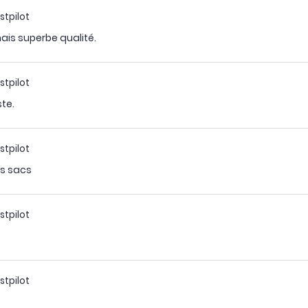
stpilot
mais superbe qualité.
stpilot
ste.
stpilot
es sacs
stpilot
stpilot