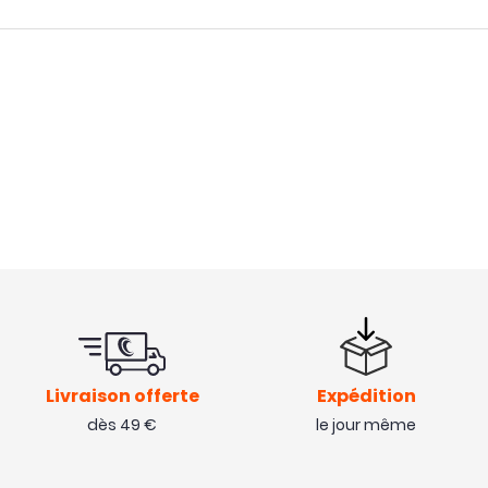
stpilot
stpilot
nctionnel. produit de qualité.
Livraison offerte
Expédition
dès 49 €
le jour même