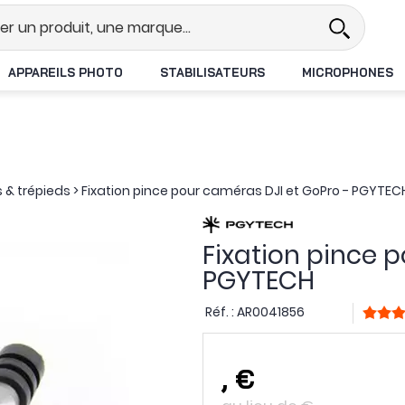
l
Revendeur DJI N°1 en France
APPAREILS PHOTO
STABILISATEURS
MICROPHONES
s & trépieds
>
Fixation pince pour caméras DJI et GoPro - PGYTEC
Fixation pince 
PGYTECH
Réf. :
AR0041856
,
€