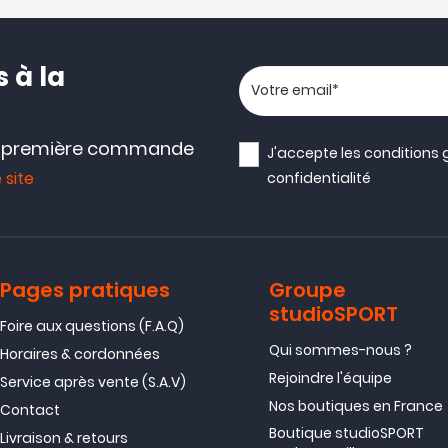
 à la
Votre adresse email
e première commande
J'accepte les
conditions 
 site
confidentialité
Pages pratiques
Groupe
studioSPORT
Foire aux questions (F.A.Q)
Qui sommes-nous ?
Horaires & cordonnées
Rejoindre l'équipe
Service après vente (S.A.V)
Nos boutiques en France
Contact
Boutique studioSPORT
Livraison & retours