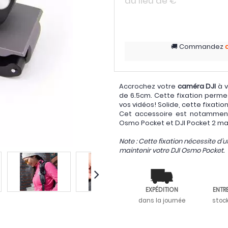
au lieu de
€
Commandez
Accrochez votre
caméra DJI
à v
de 6.5cm. Cette fixation perme
vos vidéos! Solide, cette fixati
Cet accessoire est notamme
Osmo Pocket et DJI Pocket 2 ma
Note : Cette fixation nécessite d’u
maintenir votre DJI Osmo Pocket.
EXPÉDITION
ENTR
dans la journée
stoc