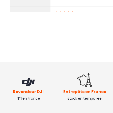
Avis collecté par Tru
12/06/19
Super qualité
Avis collecté par Tru
07/05/19
produit en métal solide et très fo
Revendeur DJI
Entrepôts en France
N°1 en France
stock en temps réel