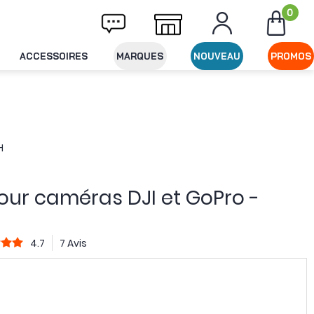
0
Livraison offerte dès 49€ d'achat
Expéditi
ACCESSOIRES
MARQUES
NOUVEAU
PROMOS
H
pour caméras DJI et GoPro -
4.7
7 Avis