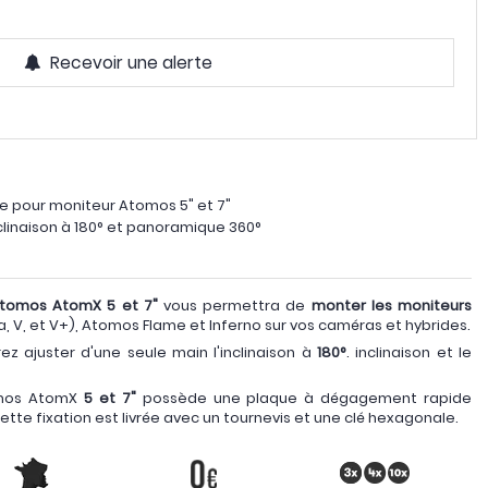
Recevoir une alerte
le pour moniteur Atomos 5" et 7"
clinaison à 180° et panoramique 360°
Atomos AtomX 5 et 7"
vous permettra de
monter les moniteurs
tra, V, et V+), Atomos Flame et Inferno sur vos caméras et hybrides.
rez ajuster d'une seule main l'inclinaison à
180°
. inclinaison et le
tomos AtomX
5 et
7"
possède une plaque à dégagement rapide
te fixation est livrée avec un tournevis et une clé hexagonale.