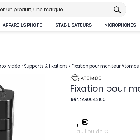
l
Revendeur DJI N°1 en France
APPAREILS PHOTO
STABILISATEURS
MICROPHONES
oto-vidéo
>
Supports & fixations
>
Fixation pour moniteur Atomos 
Fixation pour m
Réf. :
AR0043100
,
€
au lieu de
€