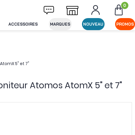
0
Livraison offerte dès 49€ d'achat
Expéditi
ACCESSOIRES
MARQUES
NOUVEAU
PROMOS
AtomX 5" et 7"
oniteur Atomos AtomX 5" et 7"