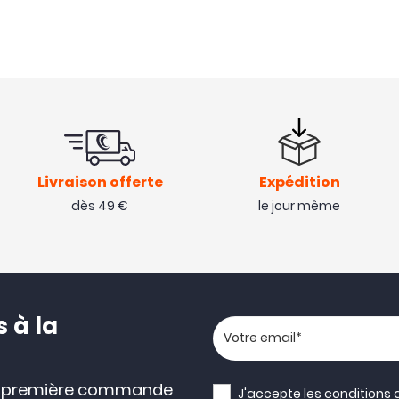
Livraison offerte
Expédition
dès 49 €
le jour même
 à la
Votre adresse email
e première commande
J'accepte les
conditions 