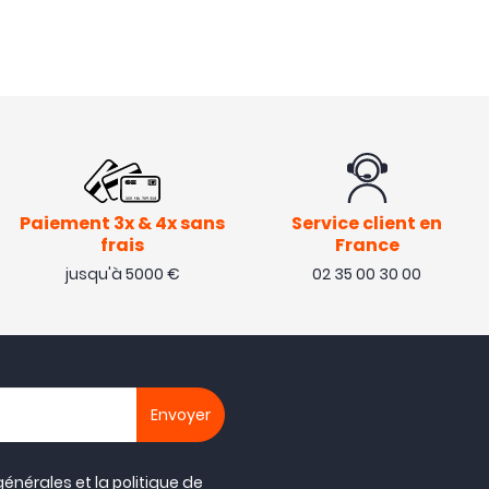
Paiement 3x & 4x sans
Service client en
frais
France
jusqu'à 5000 €
02 35 00 30 00
générales
et la
politique de