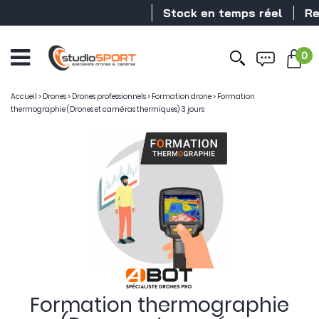
Stock en temps réel
Reven
0
Accueil
>
Drones
>
Drones professionnels
>
Formation drone
>
Formation
thermographie (Drones et caméras thermiques) 3 jours
Formation thermographie