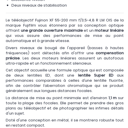
Deux niveaux de stabilisation
Le téléobjectif Fujinon XF 55-200 mm f/3,5-4,8 R LM OIS de la
marque Fujifilm vous étonnera par sa conception optique
offrant
une grande ouverture maximale
et un
moteur linéaire
qui vous assure des performances de mise au point
automatique et à grande vitesse.
Divers niveaux de bougé de l'appareil (basses à hautes
fréquences) sont détectés afin d'offrir une
compensation
précise
. Les deux moteurs linéaires assurent un autofocus
ultra-rapide et un fonctionnement silencieux.
Cet objectif accueille une formule optique qui est composée
de deux lentilles ED, dont une
lentille Super ED
aux
performances comparables à celles d’une lentille fluorite,
afin de contrôler l’aberration chromatique qui se produit
généralement aux longues distances focales.
La distance de mise au point minimale est d’environ
1,1 m
sur
toute la plage des focales. Elle permet de prendre des gros
plans au téléobjectif et de photographier les infimes détails
d'un sujet.
Doté d'une conception en métal, il se montrera robuste tout
en restant compact.