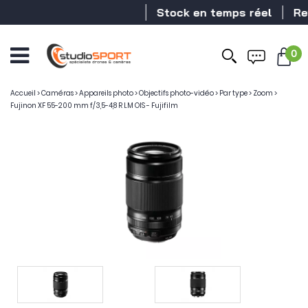
Stock en temps réel
Reven
0
Accueil
>
Caméras
>
Appareils photo
>
Objectifs photo-vidéo
>
Par type
>
Zoom
>
Fujinon XF 55-200 mm f/3,5-4,8 R LM OIS - Fujifilm