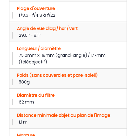
Plage d'ouverture
f/3.5 - f/4.8 à f/22
Angle de vue diag / hor / vert
29.0° - 8.1°
Longueur / diamètre
75,0mm x 118mm (grand-angle) / 177mm
(téléobjectif)
Poids (sans couvercles et pare-soleil)
580g
Diamètre du filtre
62 mm
Distance minimale objet au plan de l'image
1.1 m
Monture