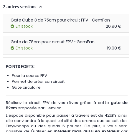
2 autres versions
Gate Cube 3 de 75cm pour circuit FPV - GemFan
En stock
26,90 €
Gate de 78cm pour circuit FPV - GemFan
En stock
19,90 €
POINTS FORTS :
Pour la course FPV
Permet de créer son circuit
Gate circulaire
Réalisez le circuit FPV de vos rêves grâce à cette
gate de
52cm
proposée par GemFan.
L'espace disponible pour passer à travers est de
42cm
, ainsi,
elle conviendra à la quasi totalité des drones que ce soit des
Tinywhoops ou des quads 5 pouces. De plus, il vous sera
possible de l'utiliser en
intérieur mais aussi en extérieur
car