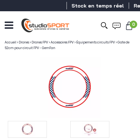
Stock en temps réel
Reve
0
Ouvrir
le
menu
Accueil
>
Drones
>
Drones FPV
>
Accessoires FPV
>
Équipements circuits FPV
>
Gate de
52cm pour circuit FPV - GemFan