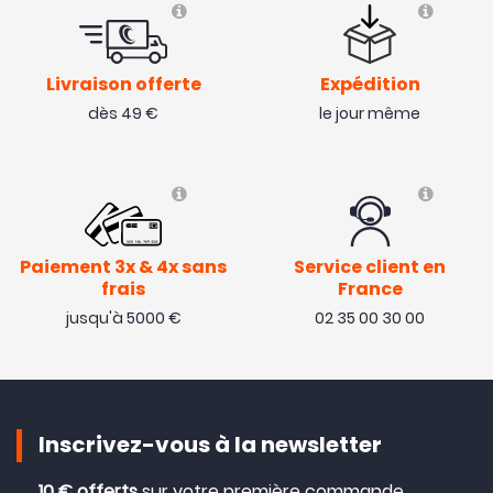
Livraison offerte
Expédition
dès 49 €
le jour même
Paiement 3x & 4x sans
Service client en
frais
France
jusqu'à 5000 €
02 35 00 30 00
Inscrivez-vous à la newsletter
10 € offerts
sur votre première commande