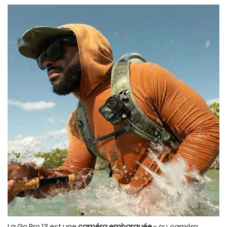
La Go Pro 13 est une
caméra embarquée
- ou
caméra