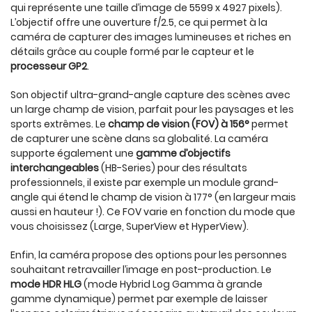
qui représente une taille d’image de 5599 x 4927 pixels).
L’objectif offre une ouverture f/2.5, ce qui permet à la
caméra de capturer des images lumineuses et riches en
détails grâce au couple formé par le capteur et le
processeur GP2
.
Son objectif ultra-grand-angle capture des scènes avec
un large champ de vision, parfait pour les paysages et les
sports extrêmes. Le
champ de vision (FOV) à 156°
permet
de capturer une scène dans sa globalité. La caméra
supporte également une
gamme d’objectifs
interchangeables
(HB-Series) pour des résultats
professionnels, il existe par exemple un module grand-
angle qui étend le champ de vision à 177° (en largeur mais
aussi en hauteur !). Ce FOV varie en fonction du mode que
vous choisissez (Large, SuperView et HyperView).
Enfin, la caméra propose des options pour les personnes
souhaitant retravailler l’image en post-production. Le
mode HDR HLG
(mode Hybrid Log Gamma à grande
gamme dynamique) permet par exemple de laisser