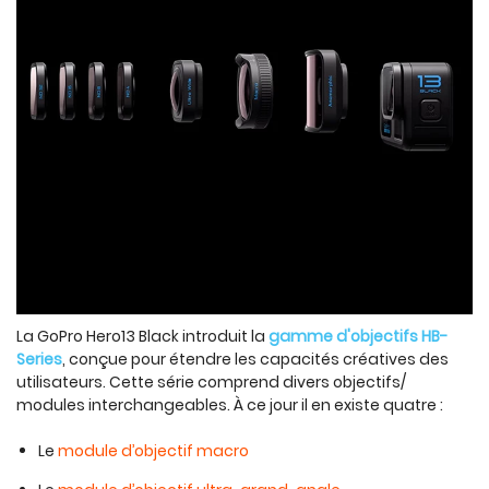
La GoPro Hero13 Black introduit la
gamme d'objectifs HB-
Series
, conçue pour étendre les capacités créatives des
utilisateurs. Cette série comprend divers objectifs/
modules interchangeables. À ce jour il en existe quatre :
Le
module d’objectif macro