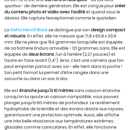
sportive
- de dernière génération. Elle est conçue pour
créer
du contenu photo et vidéo avec facilité
et quand vous le
désirez. Elle capture l’exceptionnel comme le quotidien.
La
GoPro Hero13 Black
se distingue par son
design compact
et robuste
. En effet, elle ne mesure que 71,8 x 50,8 x 33,6
mm. Elle ne pèse que 154 grammes lorsqu’elle est équipée
de sa batterie Enduro amovible - 121 grammes sans. Elle est
équipée de
deux écrans
, l’un à l’arrière (2,27 pouces) et
l’autre en face avant (1,4”). Ainsi, c’est une caméra que l’on
peut emporter partout avec soi - elle tient dans la poche !
Son petit format lui permet d’être rangée dans une
sacoche ou dans un sac à dos.
Elle est
étanche jusqu'à 10 mètres
sans caisson étanche.
Lorsqu’on lui ajoute un caisson compatible, vous pouvez
plonger jusqu’à 60 mètres de profondeur. Le revêtement
hydrophobe de la lentille et des écrans résiste aux rayures,
garantissant une protection optimale. Aussi, elle affiche
une très belle résistance aux températures extrêmes :
glaciales comme caniculaires. En effet, elle fonctionne