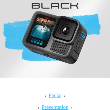
→
Packs
←
→
Présentation
←