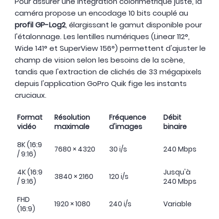
Pour assurer une intégration colorimétrique juste, la
caméra propose un encodage 10 bits couplé au
profil GP-Log2
, élargissant le gamut disponible pour
l'étalonnage. Les lentilles numériques (Linear 112°,
Wide 141° et SuperView 156°) permettent d'ajuster le
champ de vision selon les besoins de la scène,
tandis que l'extraction de clichés de 33 mégapixels
depuis l'application GoPro Quik fige les instants
cruciaux.
Format
Résolution
Fréquence
Débit
vidéo
maximale
d'images
binaire
8K (16:9
7680 × 4320
30 i/s
240 Mbps
/ 9:16)
4K (16:9
Jusqu'à
3840 × 2160
120 i/s
/ 9:16)
240 Mbps
FHD
1920 × 1080
240 i/s
Variable
(16:9)