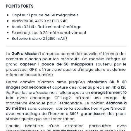
POINTS FORTS
Capteur 1 pouce de 50 mégapixels
Vidéo 8K30, 4K120 et FHD 240
Audio 32 bits flottant anti-écrêtage
Étanche jusqu'à 20 mètres nativement
Batterie Enduro 2 (2150 mAh)
La
GoPro Mission 1
s'impose comme la nouvelle référence des
caméras d'action pour les créateurs. Ce modèle intègre un
grand
capteur 1 pouce de 50 mégapixels
soutenu par le
processeur GP3, offrant une qualité d'image claire et définie,
même en basse lumière.
Cette caméra d'action filme jusqu'en
résolution 8K à 30
images par seconde
et capture des ralentis précis en 4K à 120
i/s. Pour les professionnels, elle propose un
enregistrement 10
bits
avec encodage GP-Log2, offrant une marge de
manœuvre étendue pour l'étalonnage. Le boîtier,
étanche à
20 mètres
sans caisson, abrite la stabilisation HyperSmooth
avec verrouillage de l'horizon à 360°, garantissant des plans
stables quelle que soit l'orientation.
L'audio bénéficie d'une attention particulière avec