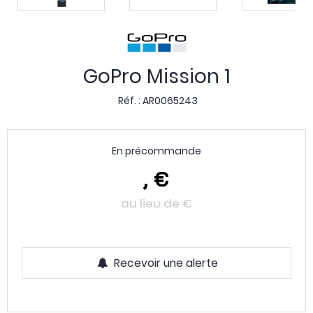
GoPro Mission 1
Réf. :
AR0065243
En précommande
,
€
au lieu de
€
Recevoir une alerte