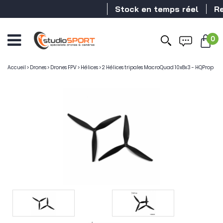
Stock en temps réel
Reve
0
Accueil
>
Drones
>
Drones FPV
>
Hélices
>
2 Hélices tripales MacroQuad 10x8x3 - HQProp