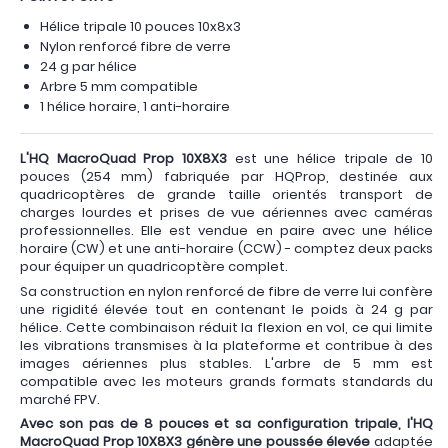
Hélice tripale 10 pouces 10x8x3
Nylon renforcé fibre de verre
24 g par hélice
Arbre 5 mm compatible
1 hélice horaire, 1 anti-horaire
L'HQ MacroQuad Prop 10X8X3
est une hélice tripale de 10
pouces (254 mm) fabriquée par HQProp, destinée aux
quadricoptères de grande taille orientés transport de
charges lourdes et prises de vue aériennes avec caméras
professionnelles. Elle est vendue en paire avec une hélice
horaire (CW) et une anti-horaire (CCW) - comptez deux packs
pour équiper un quadricoptère complet.
Sa construction en nylon renforcé de fibre de verre lui confère
une rigidité élevée tout en contenant le poids à 24 g par
hélice. Cette combinaison réduit la flexion en vol, ce qui limite
les vibrations transmises à la plateforme et contribue à des
images aériennes plus stables. L'arbre de 5 mm est
compatible avec les moteurs grands formats standards du
marché FPV.
Avec son pas de 8 pouces et sa configuration tripale, l'HQ
MacroQuad Prop 10X8X3 génère une poussée élevée
adaptée