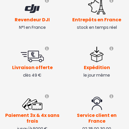
Revendeur DJI
Entrepôts en France
N°1 en France
stock en temps réel
Livraison offerte
Expédition
dès 49 €
le jour même
Paiement 3x & 4x sans
Service client en
frais
France
jusqu'à 5000 €
02 35 00 30 00