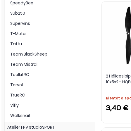
SpeedyBee
Sub250
Supervins
T-Motor
Tattu
Team BlackSheep
Team Mistral
ToolkitRC
2 Hélices b
10x5x2 - HQP
Torvol
TrueRC
Bientôt disp
Vifly
3,40 €
Walksnail
Atelier FPV studioSPORT