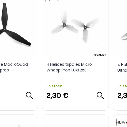
pale MacroQuad
4 Hélices tripales Micro
4 Hél
Qprop
Whoop Prop 1.8x1.2x3 -
Ultr
HQProp
En stock
En st
2,30 €
2,