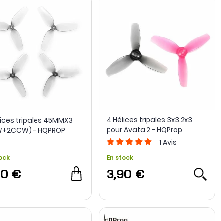
4 Hélices tripales 3x3.2x3
lices tripales 45MMX3
pour Avata 2 - HQProp
W+2CCW) - HQPROP
1
Avis
ock
En stock
90 €
3,90 €