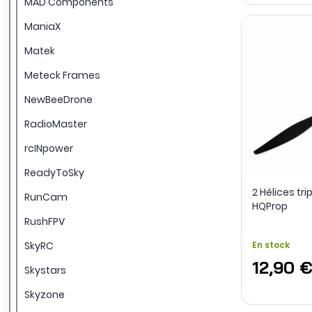
MAD Components
ManiaX
Matek
Meteck Frames
NewBeeDrone
RadioMaster
rcINpower
ReadyToSky
2 Hélices tri
RunCam
HQProp
RushFPV
SkyRC
En stock
12,90 
Skystars
Skyzone