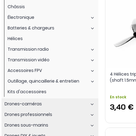
Châssis
Électronique
Batteries & chargeurs
Hélices
Transmission radio
Transmission vidéo
Accessoires FPV
4 Hélices t
(shaft 1.5m
Outillage, quincaillerie & entretien
Kits d'accessoires
En stock
Drones-caméras
3,40 €
Drones professionnels
Drones sous-marins
Drones DIY & jouets