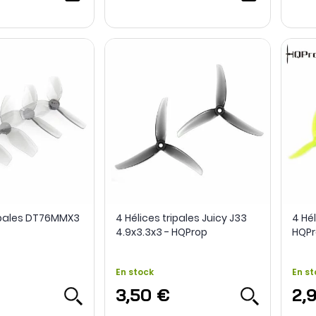
ripales DT76MMX3
4 Hélices tripales Juicy J33
4 Hél
4.9x3.3x3 - HQProp
HQPr
En stock
En st
3,50 €
2,