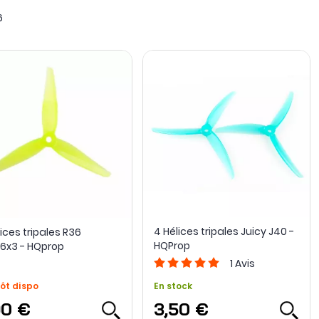
6
4 Hélices tripales Juicy J40 -
ices tripales R36
HQProp
3.6x3 - HQprop
1
Avis
ôt dispo
En stock
90 €
3,50 €