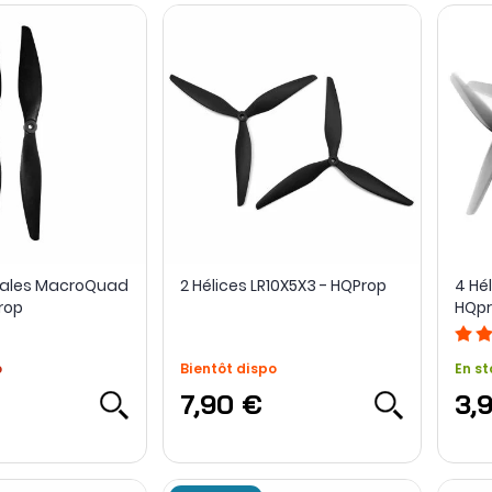
ipales MacroQuad
2 Hélices LR10X5X3 - HQProp
4 Hél
rop
HQp
o
Bientôt dispo
En st
7,90 €
3,