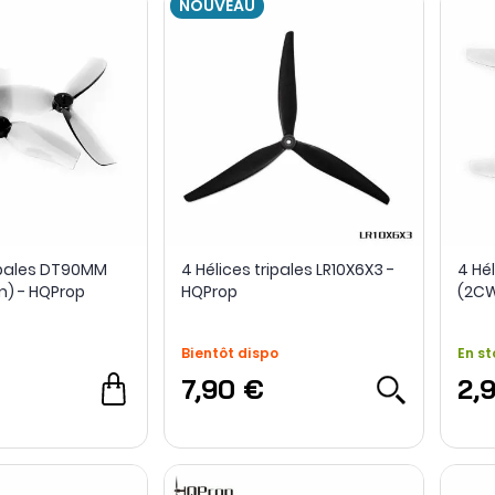
NOUVEAU
ripales DT90MM
4 Hélices tripales LR10X6X3 -
4 Hé
m) - HQProp
HQProp
(2C
Bientôt dispo
En st
7,90 €
2,