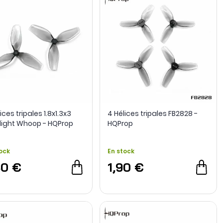
ices tripales 1.8x1.3x3
4 Hélices tripales FB2828 -
alight Whoop - HQProp
HQProp
ock
En stock
30 €
1,90 €