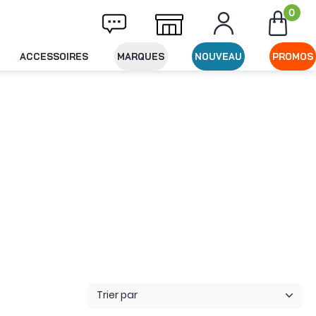
0
aison offerte dès 49€ d'achat
Expédition l
ACCESSOIRES
MARQUES
NOUVEAU
PROMOS
Trier par