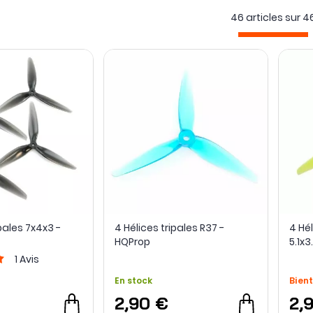
46 articles sur
4
pales 7x4x3 -
4 Hélices tripales R37 -
4 Hél
HQProp
5.1x
1
Avis
En stock
Bient
2,90 €
2,