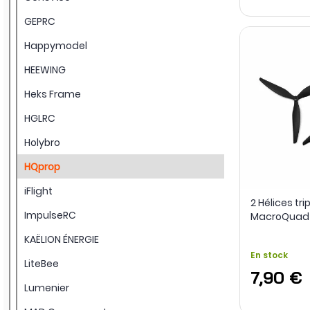
GEPRC
Happymodel
HEEWING
Heks Frame
HGLRC
Holybro
HQprop
iFlight
2 Hélices tri
ImpulseRC
MacroQuad 1
HQProp
KAËLION ÉNERGIE
En stock
LiteBee
7,90 €
Lumenier