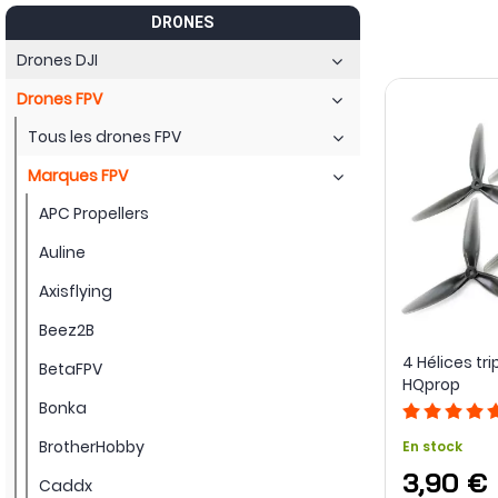
DRONES
Drones DJI
Drones FPV
Tous les drones FPV
Marques FPV
APC Propellers
Auline
Axisflying
Beez2B
4 Hélices tri
BetaFPV
HQprop
Bonka
BrotherHobby
En stock
3,90 €
Caddx