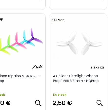
ices tripales MCK 5.1x3 -
4 Hélices Ultralight Whoop
op
Prop 1.2x1x3 31mm - HQProp
ock
En stock
90 €
2,50 €