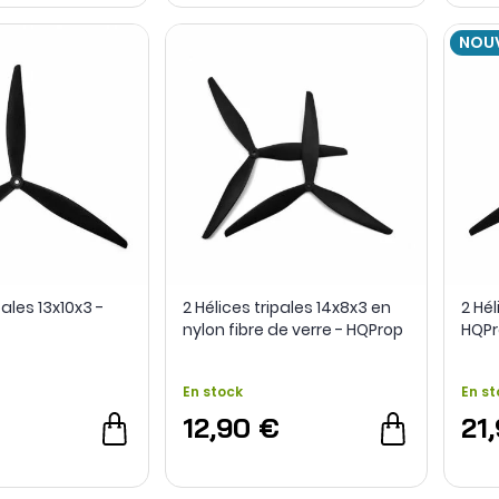
NOU
pales 13x10x3 -
2 Hélices tripales 14x8x3 en
2 Hél
nylon fibre de verre - HQProp
HQPr
En stock
En st
€
12,90 €
21