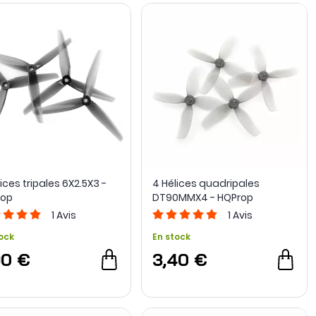
ices tripales 6X2.5X3 -
4 Hélices quadripales
rop
DT90MMX4 - HQProp
1
Avis
1
Avis
ock
En stock
90 €
3,40 €