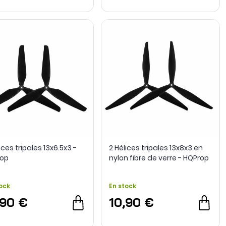
ices tripales 13x6.5x3 -
2 Hélices tripales 13x8x3 en
op
nylon fibre de verre - HQProp
ock
En stock
,90 €
10,90 €