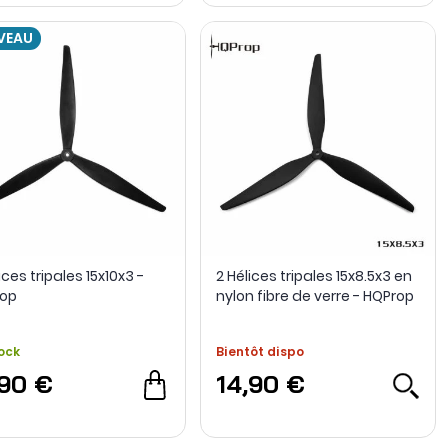
VEAU
ices tripales 15x10x3 -
2 Hélices tripales 15x8.5x3 en
op
nylon fibre de verre - HQProp
ock
Bientôt dispo
,90 €
14,90 €