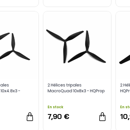
pales
2 Hélices tripales
2 Hél
0x4.8x3 -
MacroQuad 10x8x3 - HQProp
HQPr
En stock
En st
7,90 €
10