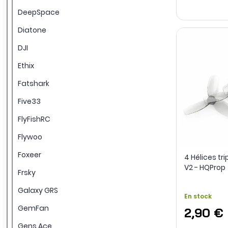
DeepSpace
Diatone
DJI
Ethix
Fatshark
Five33
FlyFishRC
Flywoo
Foxeer
4 Hélices t
V2 - HQProp
Frsky
Galaxy GRS
En stock
GemFan
2,90 €
Gens Ace