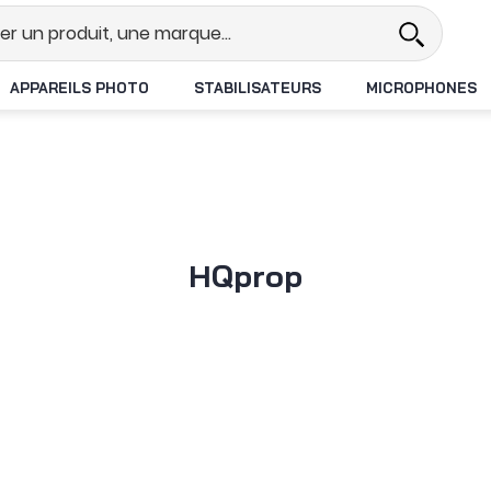
Revendeur DJI N°1 en France
Livr
APPAREILS PHOTO
STABILISATEURS
MICROPHONES
HQprop