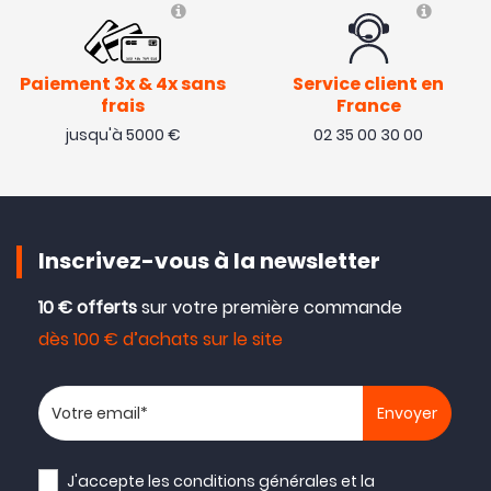
Paiement 3x & 4x sans
Service client en
frais
France
jusqu'à 5000 €
02 35 00 30 00
Inscrivez-vous à la newsletter
10 € offerts
sur votre première commande
dès 100 € d’achats sur le site
Votre adresse email
J'accepte les
conditions générales
et la