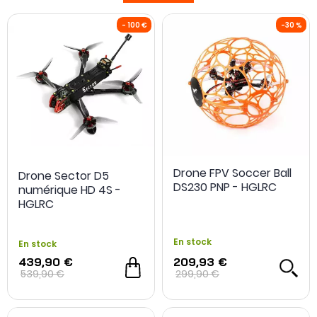
slogan le dit si bien : "
Allumez votre vie
!"
- 100 €
Drone FPV Soccer Ball
Drone Sector D5
DS230 PNP - HGLRC
numérique HD 4S -
HGLRC
En stock
En stock
439,90 €
209,93 €
539,90 €
299,90 €