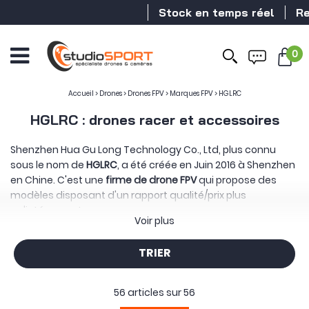
Stock en temps réel
Revendeur 
0
Ouvrir
le
menu
Accueil
>
Drones
>
Drones FPV
>
Marques FPV
>
HGLRC
HGLRC : drones racer et accessoires
Shenzhen Hua Gu Long Technology Co., Ltd, plus connu
sous le nom de
HGLRC
, a été créée en Juin 2016 à Shenzhen
en Chine. C'est une
firme de drone FPV
qui propose des
modèles disposant d'un rapport qualité/prix plus
qu'intéressant.
Voir plus
Ainsi, retrouvez sur cette page des drones complets allant
du
cinewhoop / racewhoop
au quad freestyle (le fameux
TRIER
Sector 5), mais également des
composants à la pointe de
la technologie
tels que des contrôleurs de vols, des
moteurs et bien plus encore.
56 articles sur
56
Une marque
approuvée par Culture FPV
! Et comme son