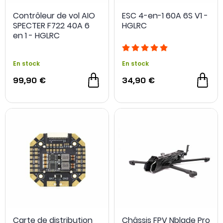
Contrôleur de vol AIO
ESC 4-en-1 60A 6S V1 -
SPECTER F722 40A 6
HGLRC
en 1 - HGLRC
En stock
En stock
99,90 €
34,90 €
Carte de distribution
Châssis FPV Nblade Pro