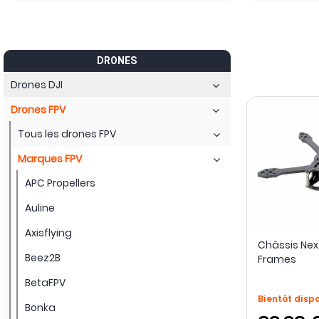
DRONES
Drones DJI
Drones FPV
Tous les drones FPV
Marques FPV
APC Propellers
Auline
Axisflying
Châssis Nex
Beez2B
Frames
BetaFPV
Bientôt disp
Bonka