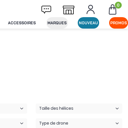
0
raison offerte dès 49€ d'achat
Expédition 
ACCESSOIRES
MARQUES
NOUVEAU
PROMOS
Taille des hélices
Type de drone