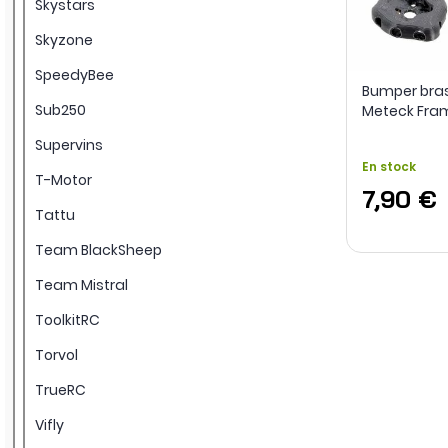
Skystars
Skyzone
SpeedyBee
Bumper bras
Sub250
Meteck Fra
Supervins
En stock
T-Motor
7,90 €
Tattu
Team BlackSheep
Team Mistral
ToolkitRC
Torvol
TrueRC
Vifly