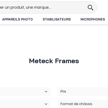
Revendeur DJI N°1 en France
Liv
APPAREILS PHOTO
STABILISATEURS
MICROPHONES
Meteck Frames
Prix
Format de châssis