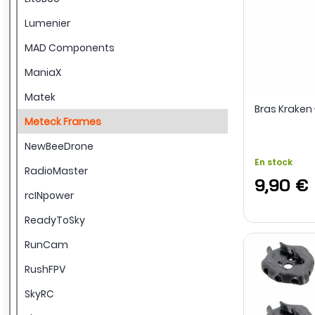
Lumenier
MAD Components
ManiaX
Matek
Bras Kraken
Meteck Frames
NewBeeDrone
En stock
RadioMaster
9,90 €
rcINpower
ReadyToSky
RunCam
RushFPV
SkyRC