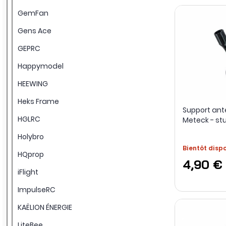
GemFan
Gens Ace
GEPRC
Happymodel
HEEWING
Heks Frame
Support ant
HGLRC
Meteck - st
Holybro
Bientôt disp
HQprop
4,90 €
iFlight
ImpulseRC
KAËLION ÉNERGIE
LiteBee