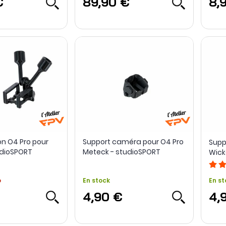
€
89,90 €
8,
on O4 Pro pour
Support caméra pour O4 Pro
Supp
udioSPORT
Meteck - studioSPORT
Wick
o
En stock
En st
4,90 €
4,