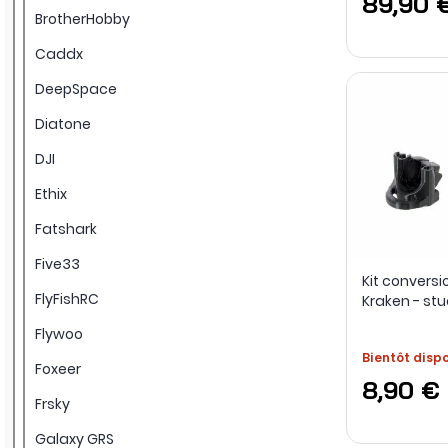
89,90 
BrotherHobby
Caddx
DeepSpace
Diatone
DJI
Ethix
Fatshark
Five33
Kit conversi
FlyFishRC
Kraken - st
Flywoo
Bientôt disp
Foxeer
8,90 €
Frsky
Galaxy GRS