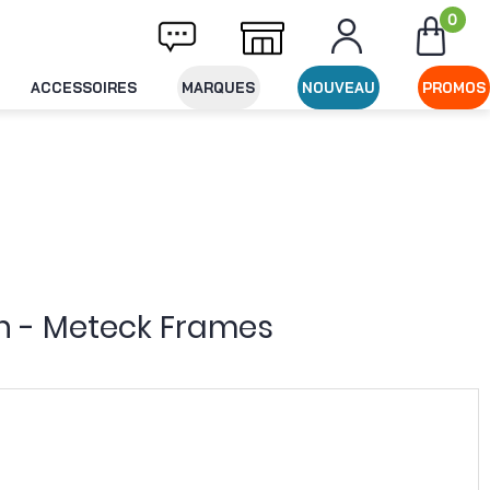
0
Livraison offerte dès 49€ d'achat
Expédit
ACCESSOIRES
MARQUES
NOUVEAU
PROMOS
n - Meteck Frames