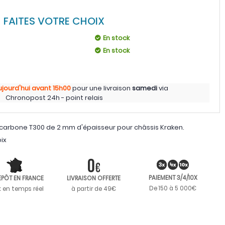
FAITES VOTRE CHOIX
En stock
En stock
ujourd'hui
avant 15h00
pour une livraison
samedi
via
Chronopost 24h - point relais
arbone T300 de 2 mm d'épaisseur pour châssis Kraken.
oix
PAIEMENT 3/4/10X
EPÔT EN FRANCE
LIVRAISON OFFERTE
De 150 à 5 000€
k en temps réel
à partir de 49€