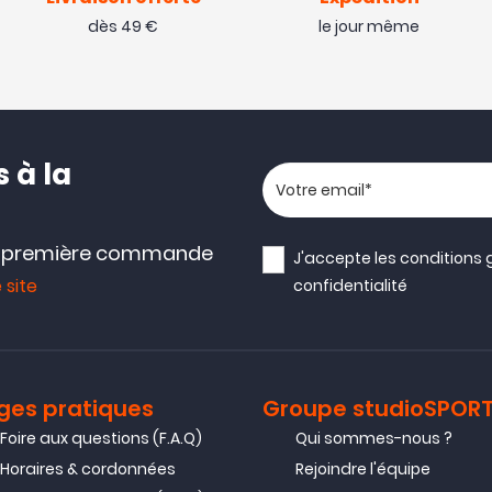
dès 49 €
le jour même
 à la
Votre adresse email
e première commande
J'accepte les
conditions 
 site
confidentialité
ges pratiques
Groupe studioSPOR
Foire aux questions (F.A.Q)
Qui sommes-nous ?
Horaires & cordonnées
Rejoindre l'équipe