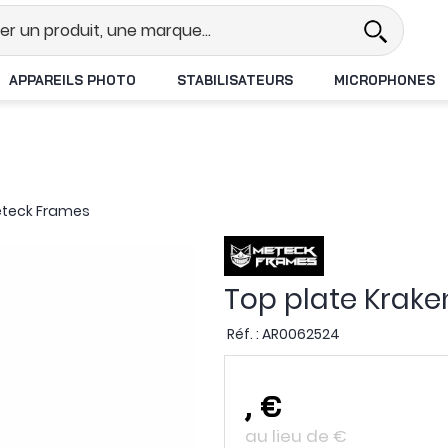
éel
Revendeur DJI N°1 en France
APPAREILS PHOTO
STABILISATEURS
MICROPHONES
eteck Frames
Top plate Krake
Réf. :
AR0062524
,
€
au lieu de
€