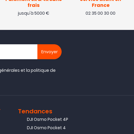
frais
France
jusqu'à 5000 €
02 35 00 30 00
générales
et la
politique de
T
Tendances
DJI Osmo Pocket 4P
DJI Osmo Pocket 4