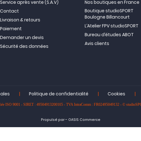
Service après vente (S.A.V)
Nos boutiques en France
Boutique studioSPORT
Contact
Boulogne Billancourt
Livraison & retours
L’Atelier FPV studioSPORT
Paiement
Bureau d’études ABOT
Demander un devis
Avis clients
Sécurité des données
|
|
|
gales
Politique de confidentialité
Cookies
rtifiée ISO 9001 - SIRET : 49504913200105 - TVA IntraComm : FR02495049132 - © studioS
-
Propulsé par
OASIS Commerce