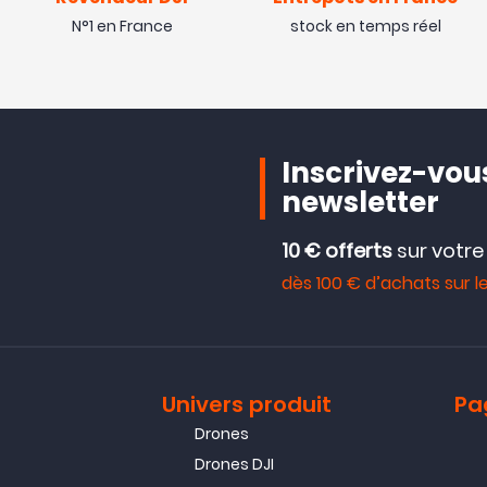
N°1 en France
stock en temps réel
Inscrivez-vous
newsletter
10 € offerts
sur votr
dès 100 € d’achats sur le
Univers produit
Pa
Drones
Drones DJI