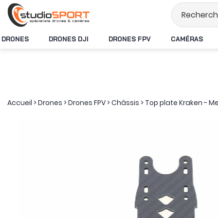
Stock en temps r
DRONES
DRONES DJI
DRONES FPV
CAMÉRAS
Accueil
>
Drones
>
Drones FPV
>
Châssis
>
Top plate Kraken - M