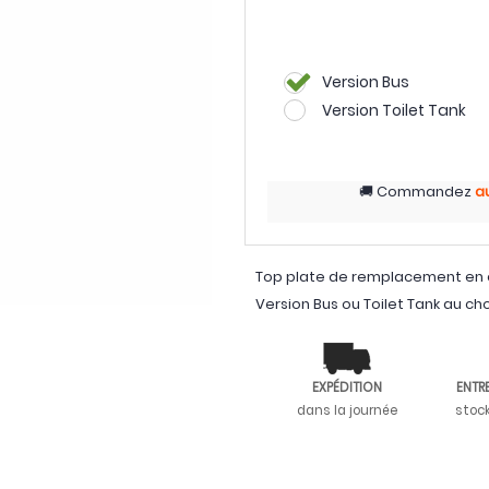
Version Bus
Version Toilet Tank
Commandez
a
Top plate de remplacement en c
Version Bus ou Toilet Tank au ch
EXPÉDITION
ENTR
dans la journée
stoc