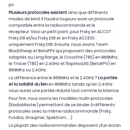
pc.
Plusieurs protocoles existent
ainsi que différents
modes de bind. Il faudra toujours avoir un protocole
compatible entre la radiocommande et le
récepteur. Voici un petit point, pour Frsky en ACCST :
Frsky D8 et/ou Frsky D16 et en Frsky ACCESS :
uniquement Frsky D16. Ensuite, nous avons Team
BlackSheep et BetaFPV qui proposent des protocoles
adaptés au Long Range, le Crossfire (TBS) en 868Mhz,
le Tracer (TBS) en 2.4GHz et l’ExpressLRS (BetaFPV) en
868Mhz ou 2.4GHz.
La différence entre le 868MHz et le 2.4GHz ?
La portée
et la solidité du lien
en 868Mhz tandis qu'en 2.4GHz
vous aurez une portée réduite tout comme la latence.
Pour finir, nous avons les modèles multi-protocoles
(RadioMaster) permettant de se binder à différents
protocoles avec la même radiocommande (Frsky,
Futaba, Graupner, Spektrum, …).
La plupart des radiocommandes disposent d’un écran