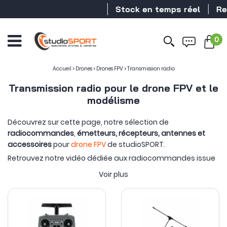
Stock en temps réel
Reve
0
Accueil
>
Drones
>
Drones FPV
>
Transmission radio
Transmission radio pour le drone FPV et le
modélisme
Découvrez sur cette page, notre sélection de
radiocommandes
,
émetteurs,
récepteurs, antennes et
accessoires
pour
drone FPV
de studioSPORT.
Retrouvez notre vidéo dédiée aux radiocommandes issue
de notre
chaîne Youtube
en bas de page.
Voir plus