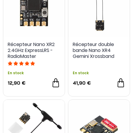
Récepteur Nano XR2
Récepteur double
2.4GHz ExpressLRS -
bande Nano XR4
RadioMaster
Gemini Xrossband
ExpressLRS -
RadioMaster
En stock
En stock
12,90 €
41,90 €