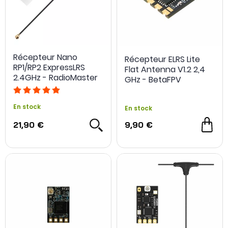
Récepteur Nano
Récepteur ELRS Lite
RP1/RP2 ExpressLRS
Flat Antenna V1.2 2,4
2.4GHz - RadioMaster
GHz - BetaFPV
En stock
En stock
21,90 €
9,90 €