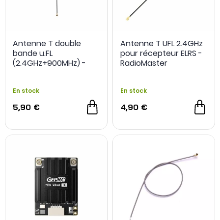
Antenne T double
Antenne T UFL 2.4GHz
bande u.FL
pour récepteur ELRS -
(2.4GHz+900MHz) -
RadioMaster
RadioMaster
En stock
En stock
5,90 €
4,90 €