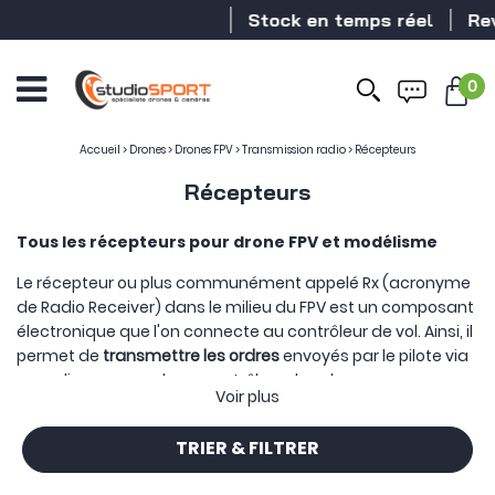
Stock en temps réel
Revendeur 
0
Accueil
>
Drones
>
Drones FPV
>
Transmission radio
>
Récepteurs
Récepteurs
Tous les récepteurs pour drone FPV et modélisme
Le récepteur ou plus communément appelé Rx (acronyme
de Radio Receiver) dans le milieu du FPV est un composant
électronique que l'on connecte au contrôleur de vol. Ainsi, il
permet de
transmettre les ordres
envoyés par le pilote via
sa radiocommande au contrôleur de vol.
Voir plus
Vous pouvez retrouver sur cette page différentes marques
comme Flywoo, Team BlackSheep, BetaFPV ou encore Frsky
TRIER & FILTRER
proposant chacun des protocoles différentes comme
Crossfire,
ExpressLRS
, Tracer, ...