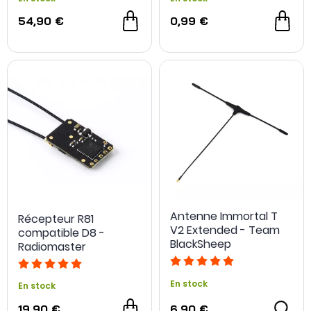
54,90 €
0,99 €
Antenne Immortal T
Récepteur R81
V2 Extended - Team
compatible D8 -
BlackSheep
Radiomaster
En stock
En stock
19,90 €
6,90 €