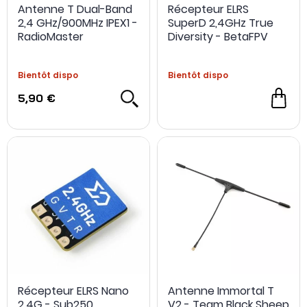
Antenne T Dual-Band
Récepteur ELRS
2,4 GHz/900MHz IPEX1 -
SuperD 2,4GHz True
RadioMaster
Diversity - BetaFPV
Bientôt dispo
Bientôt dispo
5,90 €
Récepteur ELRS Nano
Antenne Immortal T
2.4G - Sub250
V2 - Team Black Sheep