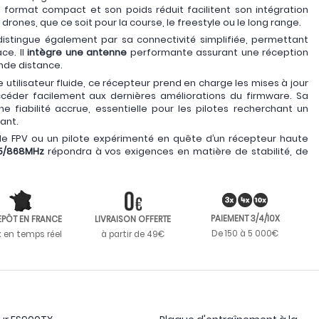
format compact et son poids réduit facilitent son intégration
drones, que ce soit pour la course, le freestyle ou le long range.
istingue également par sa connectivité simplifiée, permettant
ce. Il
intègre une antenne
performante assurant une réception
nde distance.
 utilisateur fluide, ce récepteur prend en charge les mises à jour
accéder facilement aux dernières améliorations du firmware. Sa
e fiabilité accrue, essentielle pour les pilotes recherchant un
ant.
e FPV ou un pilote expérimenté en quête d’un récepteur haute
15/868MHz
répondra à vos exigences en matière de stabilité, de
PAIEMENT 3/4/10X
EPÔT EN FRANCE
LIVRAISON OFFERTE
De 150 à 5 000€
k en temps réel
à partir de 49€