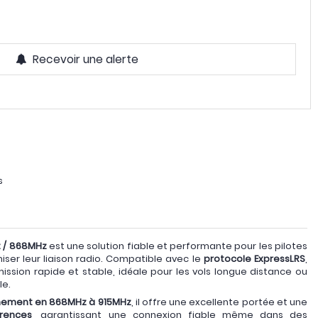
Recevoir une alerte
z
es
z / 868MHz
est une solution fiable et performante pour les pilotes
ser leur liaison radio. Compatible avec le
protocole ExpressLRS
,
ssion rapide et stable, idéale pour les vols longue distance ou
le.
nement en 868MHz à 915MHz
, il offre une excellente portée et une
érences
, garantissant une connexion fiable même dans des