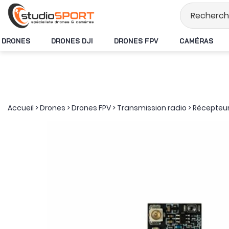
Stock en temps rée
DRONES
DRONES DJI
DRONES FPV
CAMÉRAS
Accueil
>
Drones
>
Drones FPV
>
Transmission radio
>
Récepteu