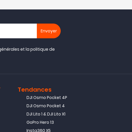
générales
et la
politique de
T
Tendances
DJI Osmo Pocket 4P
DJI Osmo Pocket 4
DJI Lito 1 & DJI Lito X1
GoPro Hero 13
Insta360 X5