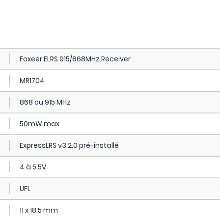
Foxeer ELRS 915/868MHz Receiver
MR1704
868 ou 915 MHz
50mW max
ExpressLRS v3.2.0 pré-installé
4 à 5.5V
UFL
11 x 18.5 mm