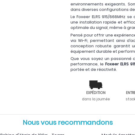
environnements exigeants. Son 
dans diverses configurations de 
Le Foxeer ELRS 915/868MHz se d
une installation rapide et effica
optimale du signal, même à gra
Pensé pour offrir une expérience
via Wi-Fi, permettant ainsi d’
conception robuste garantit un
équipement durable et perform
Que vous soyez un passionné d
performance, le
Foxeer ELRS 9
portée et de réactivité.
EXPÉDITION
ENTR
dans la journée
stoc
Nous vous recommandons