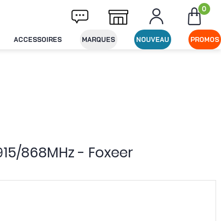
0
ivraison offerte dès 49€ d'achat
Expéditio
ACCESSOIRES
MARQUES
NOUVEAU
PROMOS
915/868MHz - Foxeer