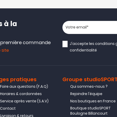
 à la
Votre adresse email
e première commande
J'accepte les
conditions 
 site
confidentialité
ges pratiques
Groupe studioSPOR
Foire aux questions (F.A.Q)
Qui sommes-nous ?
Horaires & cordonnées
Rejoindre l'équipe
Service après vente (S.A.V)
Nos boutiques en France
Boutique studioSPORT
Contact
Boulogne Billancourt
Livraison & retours