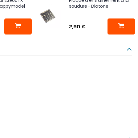
ur ES900TX
Plaque d'entraînement à la
 Happymodel
soudure - Diatone
2,90 €