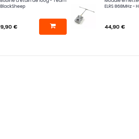
Bobine d'étain de 100g - Team
Module émette
BlackSheep
ELRS 868MHz -
9,90 €
44,90 €