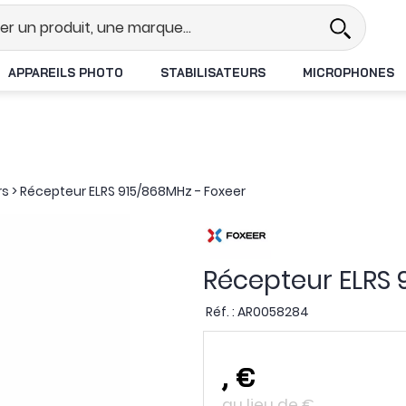
l
Revendeur DJI N°1 en France
L
APPAREILS PHOTO
STABILISATEURS
MICROPHONES
rs
>
Récepteur ELRS 915/868MHz - Foxeer
Récepteur ELRS 
Réf. :
AR0058284
,
€
au lieu de
€