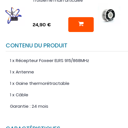
Troisième main articulée
24,90 €
CONTENU DU PRODUIT
1 x Récepteur Foxeer ELRS 915/868MHz
1 x Antenne
1 x Gaine thermorétractable
1 x Câble
Garantie : 24 mois