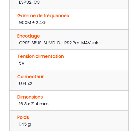
ESP32-C3
Gamme de fréquences
900M + 2.4G
Encodage
CRSF, SBUS, SUMD, DJI RS2 Pro, MAVLink
Tension alimentation
5V
Connecteur
U.FL x2
Dimensions
16.3 x 21.4 mm
Poids
1.45 g