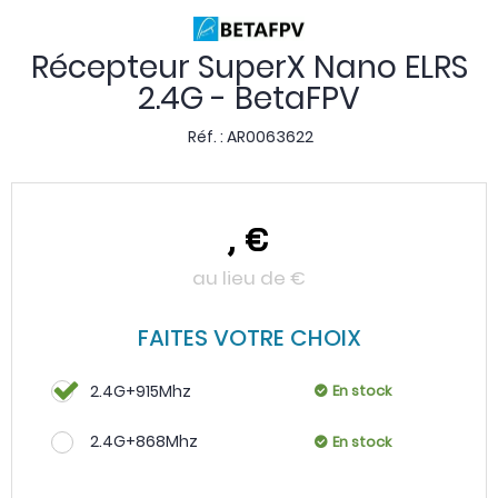
Récepteur SuperX Nano ELRS
2.4G - BetaFPV
Réf. :
AR0063622
,
€
au lieu de
€
FAITES VOTRE CHOIX
2.4G+915Mhz
En stock
2.4G+868Mhz
En stock