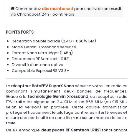
Commandez
dès maintenant
pour une livraison
mardi
via
Chronopost 24h - point relais
POINTS FORTS :
Réception double bande (2.4G + 868/915M)
Mode Gemini Xrossband sécurisé
Format Nano ultra-léger (1.45g)
Deux puces RF Semtech LR1121
Diversité d'antenne active
Compatible ExpressLRS V3.3+
Le
récepteur BetaFPV SuperX Nano
sécurise votre lien radio en
combinant simultanément deux bandes de fréquences.
Grâce à la
technologie Gemini Xrossband
, ce récepteur radio
FPV traite les signaux en 2.4 GHz et en 868 MHz (ou 915 MHz
selon la version) en parallèle. Cette double transmission
protège efficacement le pilotage contre les interférences et
assure une continuité de contrôle rare sur un module de cette
taille.
Ce RX embarque
deux puces RF Semtech LR1121
fonctionnant