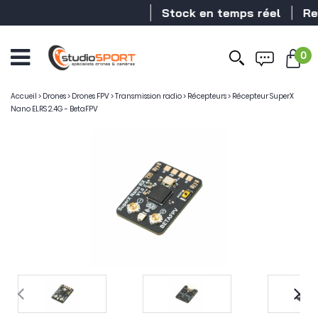
Stock en temps réel
Reve
0
Accueil
>
Drones
>
Drones FPV
>
Transmission radio
>
Récepteurs
>
Récepteur SuperX
Nano ELRS 2.4G - BetaFPV