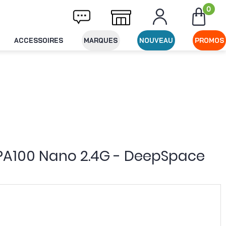
0
ivraison offerte dès 49€ d'achat
Expéditio
ACCESSOIRES
MARQUES
NOUVEAU
PROMOS
 PA100 Nano 2.4G - DeepSpace