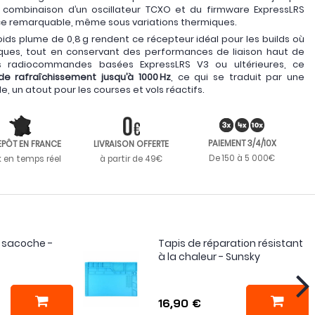
 combinaison d’un oscillateur TCXO et du firmware ExpressLRS
nce remarquable, même sous variations thermiques.
oids plume de 0,8 g rendent ce récepteur idéal pour les builds où
iques, tout en conservant des performances de liaison haut de
 radiocommandes basées ExpressLRS V3 ou ultérieures, ce
de rafraîchissement jusqu’à 1000 Hz
, ce qui se traduit par une
, un atout pour les courses et vols réactifs.
PAIEMENT 3/4/10X
EPÔT EN FRANCE
LIVRAISON OFFERTE
De 150 à 5 000€
k en temps réel
à partir de 49€
c sacoche -
Tapis de réparation résistant
à la chaleur - Sunsky
16,90 €