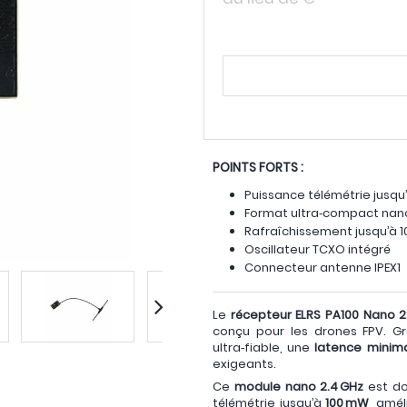
POINTS FORTS :
Puissance télémétrie jusqu
Format ultra‑compact nano 
Rafraîchissement jusqu’à 1
Oscillateur TCXO intégré
Connecteur antenne IPEX1
Le
récepteur ELRS PA100 Nano
conçu pour les drones FPV. 
ultra‑fiable, une
latence minim
exigeants.
Ce
module nano 2.4 GHz
est do
télémétrie jusqu’à
100 mW
, amél