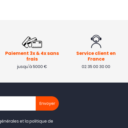
Paiement 3x & 4x sans
Service client en
frais
France
jusqu'à 5000 €
02 35 00 30 00
générales
et la
politique de