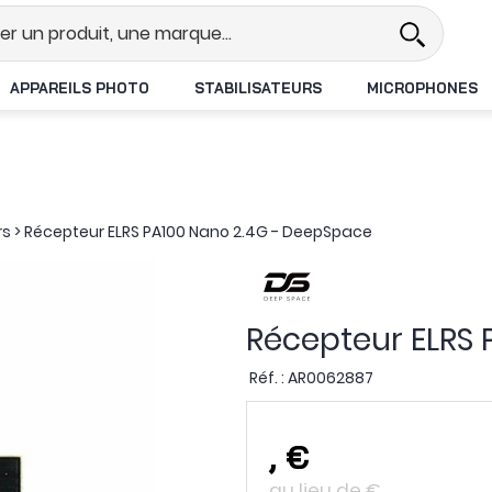
l
Revendeur DJI N°1 en France
L
APPAREILS PHOTO
STABILISATEURS
MICROPHONES
rs
>
Récepteur ELRS PA100 Nano 2.4G - DeepSpace
Récepteur ELRS
Réf. :
AR0062887
,
€
au lieu de
€