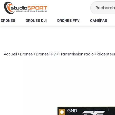
Stock en temps rée
DRONES
DRONES DJI
DRONES FPV
CAMÉRAS
Accueil
>
Drones
>
Drones FPV
>
Transmission radio
>
Récepteu