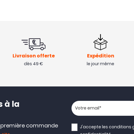
Livraison offerte
Expédition
dès 49 €
le jour même
 à la
Votre adresse email
e première commande
J'accepte les
conditions 