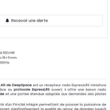
Recevoir une alerte
’à 100 mW
19 × 11 mm
000 Hz
 2.4G de DeepSpace
est un récepteur radio ExpressLRS miniature
Grâce au
protocole ExpressLRS
ouvert, il offre une liaison radio
ale
et une portée étendue adaptée aux demandes des pilotes
té d’un PA+LNA intégré permettant de pousser la puissance de
iorant significativement la qualité du retour de données jusqu’à