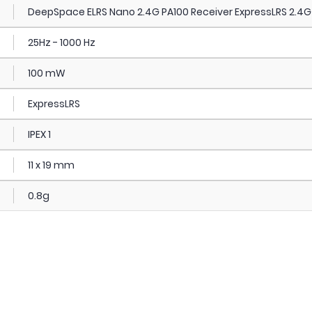
DeepSpace ELRS Nano 2.4G PA100 Receiver ExpressLRS 2.4
25Hz - 1000 Hz
100 mW
ExpressLRS
IPEX 1
11 x 19 mm
0.8g