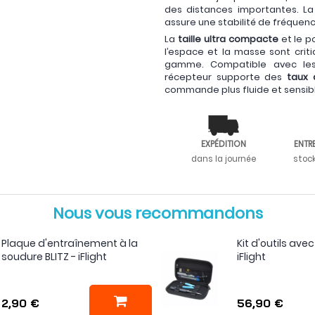
des distances importantes. La
assure une stabilité de fréque
La
taille ultra compacte
et le p
l’espace et la masse sont crit
gamme. Compatible avec les
récepteur supporte des
taux 
commande plus fluide et sensible
EXPÉDITION
ENTR
dans la journée
stoc
Nous vous recommandons
Plaque d'entraînement à la
Kit d'outils ave
soudure BLITZ - iFlight
iFlight
2,90 €
56,90 €